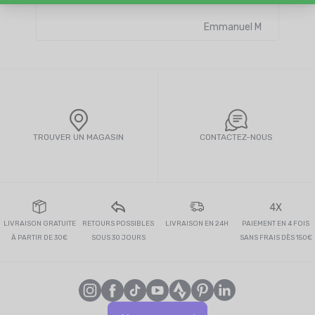
Lire 
Emmanuel M
TROUVER UN MAGASIN
CONTACTEZ-NOUS
4X
LIVRAISON GRATUITE
RETOURS POSSIBLES
LIVRAISON EN 24H
PAIEMENT EN 4 FOIS
À PARTIR DE 30€
SOUS 30 JOURS
SANS FRAIS DÈS 150€