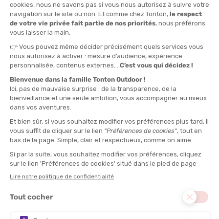
TAILLE
TU
QUANTITÉ
-
>> CLICK & COLLECT
Voir les stocks magasin
EN STOCK !
LIVRAISON OFFERTE
CASHBACK
Expédié en 24h
Dès 30 € d'achat
Gagnez
0,85 €
avec cet
achat !
TEXTILE :
Maillot de bain
IMPERMÉABILITÉ :
-1
RESPIRABILITÉ
CONFORT