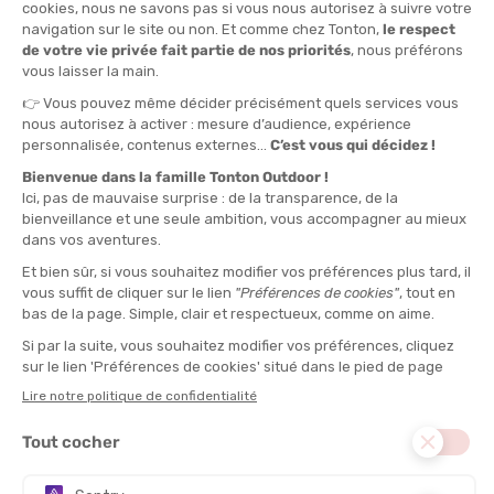
TAILLE
32
34
36
38
40
QUANTITÉ
-
>> CLICK & COLLECT
Voir les stocks magasin
EN STOCK !
LIVRAISON OFFERTE
CASHBACK
Expédié en 24h
Dès 30 € d'achat
Gagnez
2,30 €
avec cet
achat !
TYPE :
Une pièce
DISCIPLINE :
Natation
RÉSISTANCE AU CHLORE :
Oui
PROTECTION UV :
Oui