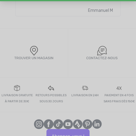
Lire 
Emmanuel M
TROUVER UN MAGASIN
CONTACTEZ-NOUS
4X
LIVRAISON GRATUITE
RETOURS POSSIBLES
LIVRAISON EN 24H
PAIEMENT EN 4 FOIS
À PARTIR DE 30€
SOUS 30 JOURS
SANS FRAIS DÈS 150€