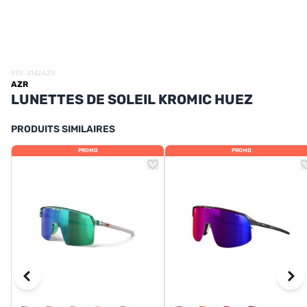
UTRITION
MARQUES
PROMO
RÉF. 4142AZR
AZR
CARTE CADEAU
LUNETTES DE SOLEIL KROMIC HUEZ
MON PANIER
PRODUITS SIMILAIRES
PROMO
PROMO
MES FAVORIS
LE BLOG DES TONTONS
CONTACT