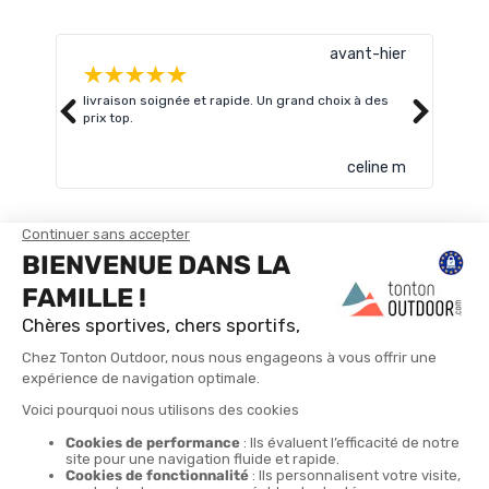
avant-hier
livraison soignée et rapide. Un grand choix à des
Très
prix top.
celine m
TROUVER UN MAGASIN
CONTACTEZ-NOUS
4X
LIVRAISON GRATUITE
RETOURS POSSIBLES
LIVRAISON EN 24H
PAIEMENT EN 4 FOIS