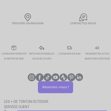
TROUVER UN MAGASIN
CONTACTEZ-NOUS
4X
LIVRAISON GRATUITE
RETOURS POSSIBLES
LIVRAISON EN 24H
PAIEMENT EN 4 FOIS
À PARTIR DE 30€
SOUS 30 JOURS
SANS FRAIS DÈS 150€
Abonnez-vous !
LES + DE TONTON OUTDOOR
SERVICE CLIENT
Le blog