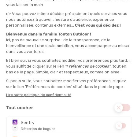
TU
QUANTITÉ
-
>> CLICK & COLLECT
Voir les stocks magasin
EN STOCK !
LIVRAISON OFFERTE
CASHBACK
Expédié en 24h
Dès 30 € d'achat
Gagnez
0,70 €
avec cet
achat !
FORME :
Lunettes
ENVIRONNEMENT :
Indoor / Intérieur, Outdoor / Extérieur
CHAMP DE VISION :
Peu importe
DESCRIPTION DU PRODUIT : LUNETTES DE NATATION
SPIDER ENFANT