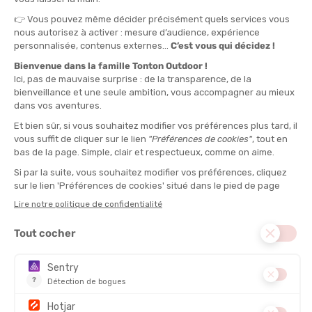
TU
QUANTITÉ
-
>> CLICK & COLLECT
Voir les stocks magasin
EN STOCK !
LIVRAISON OFFERTE
CASHBACK
Expédié en 24h
Dès 30 € d'achat
Gagnez
1,75 €
avec cet
achat !
TYPE :
Lunettes de nage
MATIÈRES :
Polycarbonate, Elastomère thermoplastique
DESCRIPTION DU PRODUIT : LUNETTES DE NATATION
ASCENDER