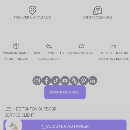
TROUVER UN MAGASIN
CONTACTEZ-NOUS
4X
LIVRAISON GRATUITE
RETOURS POSSIBLES
LIVRAISON EN 24H
PAIEMENT EN 4 FOIS
À PARTIR DE 30€
SOUS 30 JOURS
SANS FRAIS DÈS 150€
Abonnez-vous !
LES + DE TONTON OUTDOOR
SERVICE CLIENT
Le blog
À PROPOS
Le cashback
AJOUTER AU PANIER
CONTACTEZ-NOUS