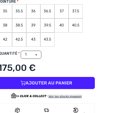
POINTURE
35
35.5
36
36.5
37
37.5
38
38.5
39
39.5
40
40.5
42
42.5
43
43.5
QUANTITÉ
175,00 €
AJOUTER AU PANIER
-
>> CLICK & COLLECT
Voir les stocks magasin