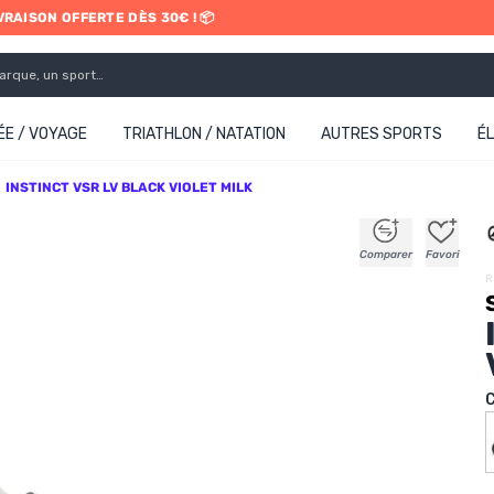
IVRAISON OFFERTE DÈS 30€ ! 📦
ETRAIT EN MAGASIN GRATUIT
E / VOYAGE
TRIATHLON / NATATION
AUTRES SPORTS
É
INSTINCT VSR LV BLACK VIOLET MILK
+
+
+
+
Comparer
Favori
R