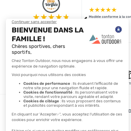
Modèle conforme à la com
4.8/5
Basé sur
4 333
avis des 12 derniers mois
Voir tous les avis
PAIEMENT SÉCURISÉ
LIVRAISON GRATUITE
LES + DE TONTON OUT
Le blog
Le cashback