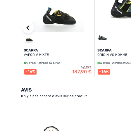
SCARPA
SCARPA
VAPOR V MIXTE
ORIGIN VS HOMME
EN STOCK - EXPÉDIÉ EN 24/48H
EN STOCK - EXPÉDIÉ EN 24
165,00 €
137,90 €
-16%
-16%
AVIS
Il n'y a pas encore d'avis sur ce produit