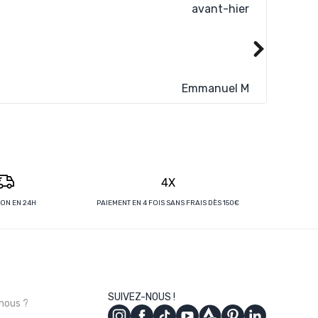
avant-hier
Livraiso
Lire plus
Emmanuel M
4X
SON EN 24H
PAIEMENT EN 4 FOIS SANS FRAIS DÈS 150€
s
SUIVEZ-NOUS !
nous ?