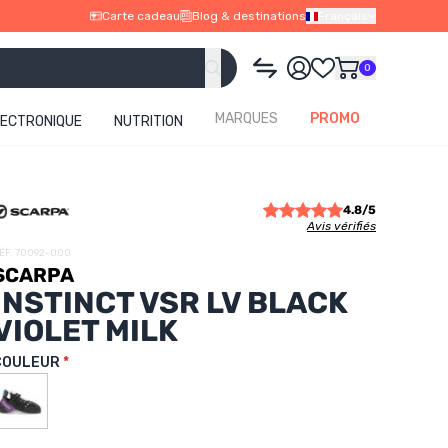
Carte cadeau
Blog & destinations
Français
0
MARQUES
PROMO
LECTRONIQUE
NUTRITION
4.8/5
Avis vérifiés
ÉF. 70092-000
SCARPA
INSTINCT VSR LV BLACK
VIOLET MILK
COULEUR