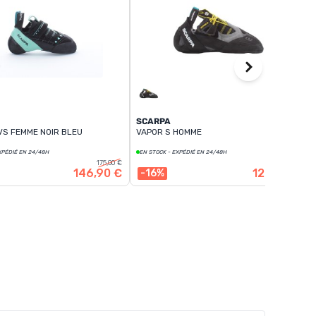
SCARPA
VS FEMME NOIR BLEU
VAPOR S HOMME
XPÉDIÉ EN 24/48H
EN STOCK - EXPÉDIÉ EN 24/48H
175,00 €
155,00 €
146,90 €
129,90 €
-16%