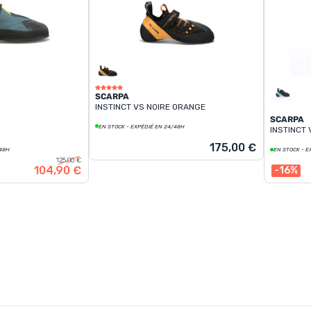
SCARPA
INSTINCT VS NOIRE ORANGE
SCARPA
EN STOCK - EXPÉDIÉ EN 24/48H
INSTINCT 
175,00 €
/48H
EN STOCK - E
125,00 €
104,90 €
-16%