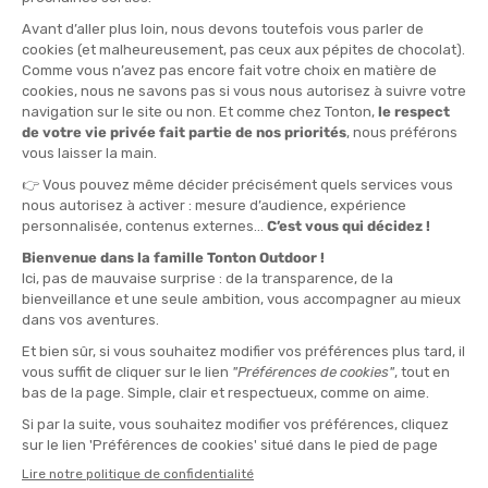
TAILLE
XS
QUANTITÉ
-
>> CLICK & COLLECT
Voir les stocks magasin
EN STOCK !
LIVRAISON OFFERTE
CASHBACK
Expédié en 24h
Dès 30 € d'achat
Gagnez
3,30 €
avec cet
achat !
» À ASSOCIER AVEC
ICEBREAKER
CHAUSSETTES HIKE+ MEDIUM CREW FEMME
20,90 €
VOIR LE PRODUIT