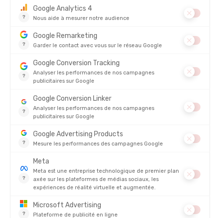
ICEBREAKER
ICEBREAKER
COLLANT MÉRINO 260 ZONEKNIT
COLLANT ZONEKNIT MÉRINO 200
SEAMLESS 25 FEMME
FEMME
EN STOCK - EXPÉDIÉ EN 24/48H
EN STOCK - EXPÉDIÉ EN 24/48H
139,95 €
129,95
-26%
-26%
102,90 €
95,90 
AVIS
Il n'y a pas encore d'avis sur ce produit
4.8/5