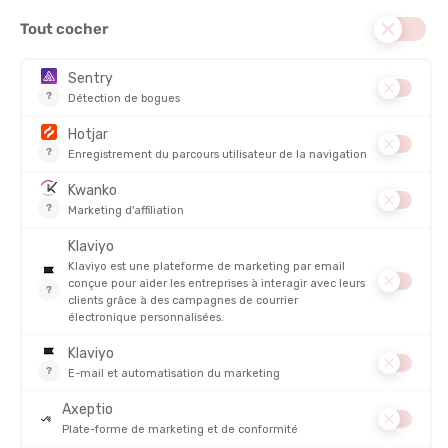
POIDS :
222 g
DISCIPLINE :
Randonnée, Ski
RESPIRABILITÉ
CONFORT
DESCRIPTION DU PRODUIT : COLLANT 3/4 MÉRINOS 200
OASIS FEMME
DÉTAILS
PRODUITS SIMILAIRES
PROMO
PROMO