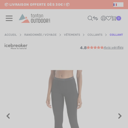
📦 LIVRAISON OFFERTE DÈS 30€ ! 📦
FR
o content
✨ RETRAIT EN MAGASIN GRATUIT
0
ACCUEIL
RANDONNÉE / VOYAGE
VÊTEMENTS
COLLANTS
COLLANT 3/
4.8
Avis vérifiés
HOMME
FEMME
RAIL / RUNNING
RANDONNÉE / VOYAGE
RIATHLON / NATATION
AUTRES SPORTS
ÉLECTRONIQUE