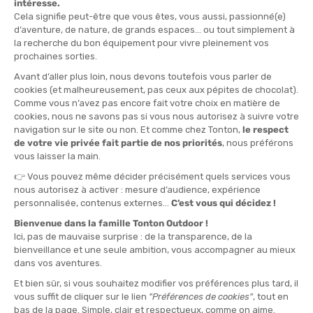
34 2/3
36
37 1/3
38 2/3
40
41 1/3
44
45 1/3
46 2/3
QUANTITÉ
-
>> CLICK & COLLECT
Voir les stocks magasin
EN STOCK !
LIVRAISON OFFERTE
CASHBACK
Expédié en 24h
Dès 30 € d'achat
Gagnez
3,00 €
avec cet
achat !
» À ASSOCIER AVEC
HOKA
GILET DE TRAIL 8L
170,00 €
VOIR LE PRODUIT