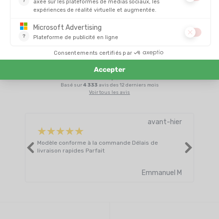
Il n'y a pas encore d'avis sur ce produit
4.8/5
Basé sur
4 333
avis des 12 derniers mois
Voir tous les avis
avant-hier
Modèle conforme à la commande Délais de
Livr
livraison rapides Parfait
atte
Lire 
Emmanuel M