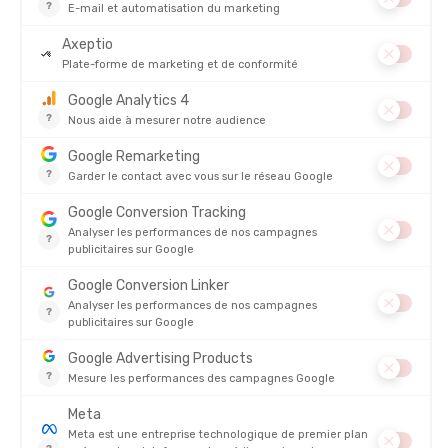
PRODUITS SIMILAIRES
HOKA
HOKA
ORA ATHLETIC SLIDE
HOPARA 2 FEMME
BIENTÔT DISPONIBLE !
EN STOCK - EXPÉDIÉ EN 24/48H
139,95 €
120,00 
AVIS