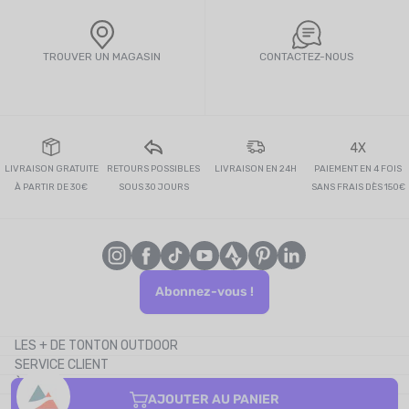
TROUVER UN MAGASIN
CONTACTEZ-NOUS
4X
LIVRAISON GRATUITE
RETOURS POSSIBLES
LIVRAISON EN 24H
PAIEMENT EN 4 FOIS
À PARTIR DE 30€
SOUS 30 JOURS
SANS FRAIS DÈS 150€
Abonnez-vous !
LES + DE TONTON OUTDOOR
SERVICE CLIENT
Le blog
À PROPOS
Le cashback
AJOUTER AU PANIER
CONTACTEZ-NOUS