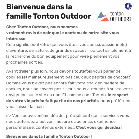
42.6MM
Music
QUANTITÉ
-
>> CLICK & COLLECT
Voir les stocks magasin
EN STOCK !
LIVRAISON OFFERTE
CASHBACK
Expédié en 24h
Dès 30 € d'achat
Gagnez
15,00 €
avec cet
achat !
» À ASSOCIER AVEC
GARMIN
CÂBLES USB TYPE C À TYPE C 5M
14,99 €
VOIR LE PRODUIT