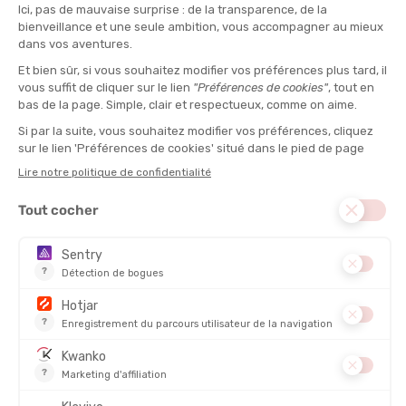
L'AVIS DE TATA CHRYSTÈLE
“Vous courez plusieurs fois par semaine sur route ou
sentiers faciles. Cette montre vous livre les données clés
sur votre rythme cardiaque, votre allure et votre
récupération pour progresser à votre rythme.“
MULTIBANDE :
GALILEO, GLONASS, GPS
ÉTANCHÉITÉ :
5 ATM
POIDS :
41 g
ÉCRAN TACTILE :
Oui
AUTONOMIE (MODE MONTRE CONNECTÉE) :
1 à 7 jours, 7 à 14 jours
CARTOGRAPHIE :
Non
MUSIQUE :
Oui
BAROMÈTRE :
Oui
ALTIMÈTRE :
Oui