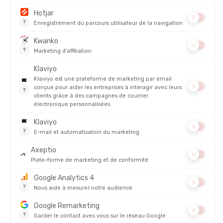
DESCRIPTION DU PRODUIT : GANTS NORDIC
EXPLORATION
PRODUITS SIMILAIRES
THERM-IC
THERM-IC
SUR-GANTS WEATHER SHIELD
SUR-GANTS WEATHER SHIELD
COVER
COVER
EN STOCK - EXPÉDIÉ EN 24/48H
EN STOCK - EXPÉDIÉ EN 24/48H