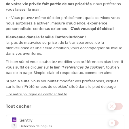
XS
S
M
L
XL
QUANTITÉ
-
>> CLICK & COLLECT
Voir les stocks magasin
EN STOCK !
LIVRAISON OFFERTE
CASHBACK
Expédié en 24h
Dès 30 € d'achat
Gagnez
2,25 €
avec cet
achat !
TYPE :
5 doigts
DISCIPLINE :
Randonnée, Ski, Trail
MATIÈRE PRINCIPALE :
Synthétique
COUPE-VENT