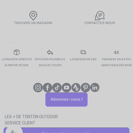
TROUVER UN MAGASIN
CONTACTEZ-NOUS
4X
LIVRAISON GRATUITE
RETOURS POSSIBLES
LIVRAISON EN 24H
PAIEMENT EN 4 FOIS
À PARTIR DE 30€
SOUS 30 JOURS
SANS FRAIS DÈS 150€
Abonnez-vous !
LES + DE TONTON OUTDOOR
SERVICE CLIENT
Le blog
À PROPOS
Le cashback