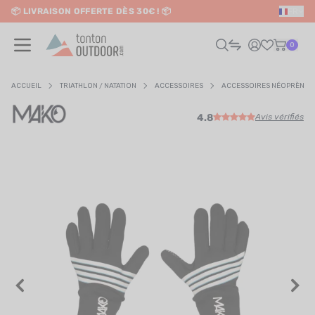
📦 LIVRAISON OFFERTE DÈS 30€ ! 📦
FR
o content
✨ RETRAIT EN MAGASIN GRATUIT
0
ACCUEIL
TRIATHLON / NATATION
ACCESSOIRES
ACCESSOIRES NÉOPRÈNE
4.8
Avis vérifiés
HOMME
FEMME
RAIL / RUNNING
RANDONNÉE / VOYAGE
RIATHLON / NATATION
AUTRES SPORTS
ÉLECTRONIQUE