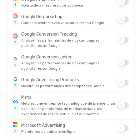
NEW BALANCE
NEW BALANCE
DÉBARDEUR RACE DAY ULTRA LIGHT
DÉBARDEUR RACE DAY ULTRA LIG
HOMME
PRINTED SINGLE HOMME
EN STOCK - EXPÉDIÉ EN 24/48H
EN STOCK - EXPÉDIÉ EN 24/48H
80,00 €
90,00
-35%
-36%
51,90 €
57,90 
AVIS
Il n'y a pas encore d'avis sur ce produit
4.8/5
Basé sur
4 327
avis des 12 derniers mois