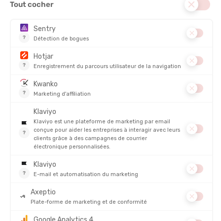
COMPOSITION PRINCIPALE :
Synthétique
TECHNOLOGIES :
NB ICEx : évacuation parfaite de l'humidité
RESPIRABILITÉ
DESCRIPTION DU PRODUIT : DEBARDEUR DE COURSE
ATHLETISME HOMME
PRODUITS SIMILAIRES
PROMO
PROMO