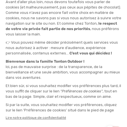
TAILLE
XS
QUANTITÉ
-
>> CLICK & COLLECT
Voir les stocks magasin
EN STOCK !
LIVRAISON OFFERTE
CASHBACK
Expédié en 24h
Dès 30 € d'achat
Gagnez
1,65 €
avec cet
achat !
» À ASSOCIER AVEC
NEW BALANCE
FUELCELL SUPER COMP TRAIL V2 HOMME
155,90 €
VOIR LE PRODUIT