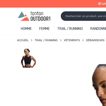
📦 L
o content
✨ R
HOMME
FEMME
TRAIL / RUNNING
RANDONNÉ
ACCUEIL
TRAIL / RUNNING
VÊTEMENTS
DÉBARDEURS