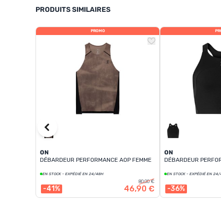
PRODUITS SIMILAIRES
PROMO
PR
ON
ON
DÉBARDEUR PERFORMANCE AOP FEMME
DÉBARDEUR PERFO
EN STOCK - EXPÉDIÉ EN 24/48H
EN STOCK - EXPÉDIÉ EN 24
80,00 €
46,90 €
-41%
-36%