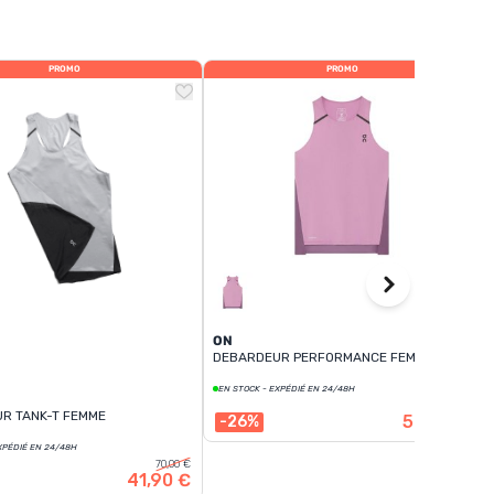
PROMO
PROMO
ON
DEBARDEUR PERFORMANCE FEMME
EN STOCK - EXPÉDIÉ EN 24/48H
70,00 €
R TANK-T FEMME
52,00 €
-26%
XPÉDIÉ EN 24/48H
70,00 €
41,90 €