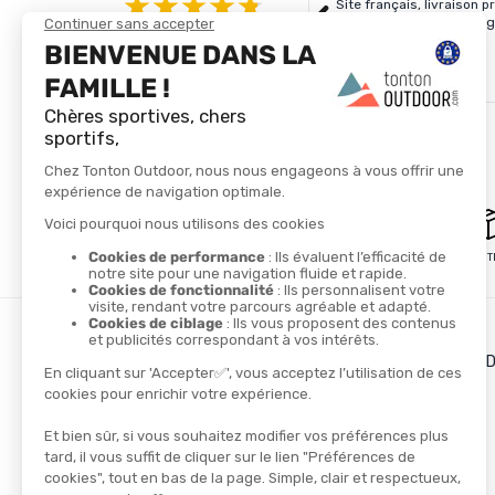
Site français, livraison 
produits existants j’imag
4.8/5
Basé sur
4 318
avis des 12 derniers mois
Lire plus
Voir tous les avis
PAIEMENT SÉCURISÉ
LIVRAISON GRATUITE
LES + DE TONTON OUT
Le blog
Le cashback
Les codes promos
TROUVER UN MAGASIN
CONTACTEZ-NOUS
NOS PARTENAIRES