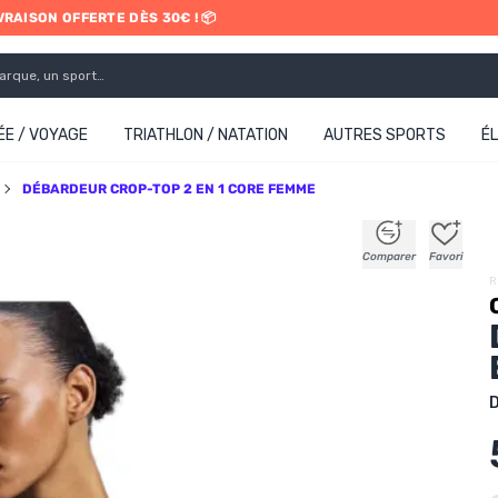
IVRAISON OFFERTE DÈS 30€ ! 📦
ETRAIT EN MAGASIN GRATUIT
E / VOYAGE
TRIATHLON / NATATION
AUTRES SPORTS
É
DÉBARDEUR CROP-TOP 2 EN 1 CORE FEMME
+
+
+
+
Comparer
Favori
R