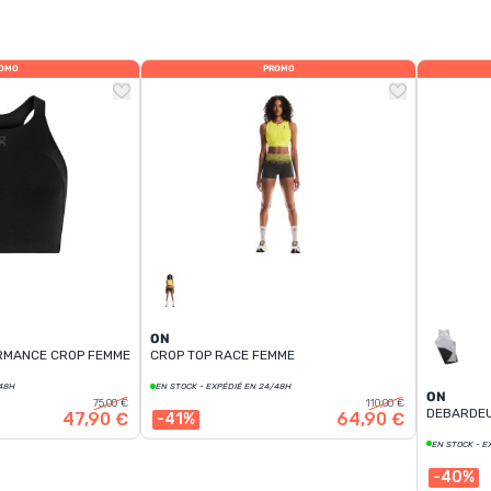
OMO
PROMO
ON
RMANCE CROP FEMME
CROP TOP RACE FEMME
/48H
EN STOCK - EXPÉDIÉ EN 24/48H
ON
75,00 €
110,00 €
DEBARDEU
47,90 €
64,90 €
-41%
EN STOCK - E
-40%