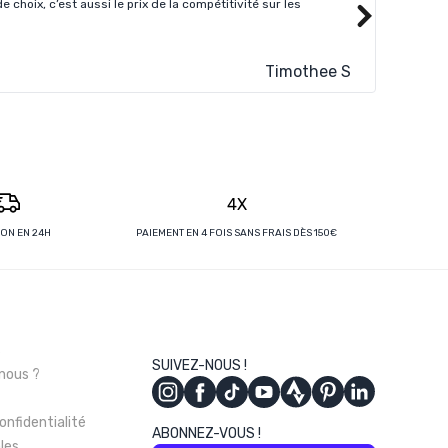
choix, c’est aussi le prix de la compétitivité sur les
Supper s
Timothee S
4X
SON EN 24H
PAIEMENT EN 4 FOIS SANS FRAIS DÈS 150€
s
SUIVEZ-NOUS !
nous ?
onfidentialité
ABONNEZ-VOUS !
les