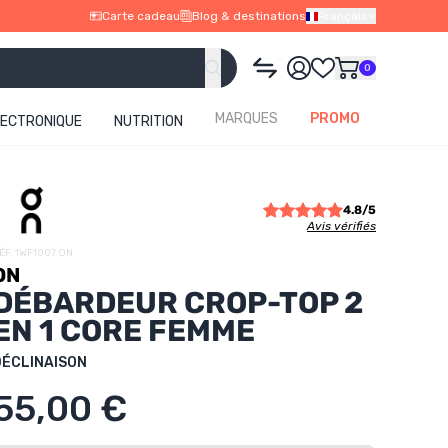
Carte cadeau
Blog & destinations
Français
0
MARQUES
PROMO
LECTRONIQUE
NUTRITION
4.8/5
Avis vérifiés
ÉF. 1WF1007.ON
ON
DÉBARDEUR CROP-TOP 2
EN 1 CORE FEMME
DÉCLINAISON
55,00 €