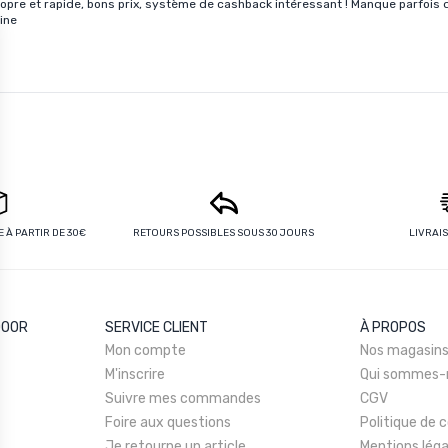
propre et rapide, bons prix, système de cashback intéressant ! Manque parfois de 
ine
 À PARTIR DE 30€
RETOURS POSSIBLES SOUS 30 JOURS
LIVRAI
DOOR
SERVICE CLIENT
À PROPOS
Mon compte
Nos magasin
M'inscrire
Qui sommes-
Suivre mes commandes
CGV
Foire aux questions
Politique de c
Je retourne un article
Mentions léga