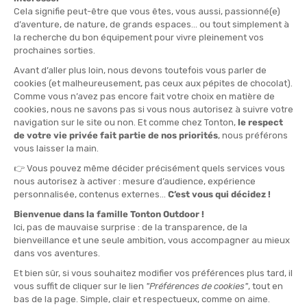
TAILLE
XS
S
XL
QUANTITÉ
-
>> CLICK & COLLECT
Voir les stocks magasin
EN STOCK !
LIVRAISON OFFERTE
CASHBACK
Expédié en 24h
Dès 30 € d'achat
Gagnez
1,55 €
avec cet
achat !
» À ASSOCIER AVEC
ODLO
CASQUETTE PERFORMANCE X-LIGHT
28,90 €
VOIR LE PRODUIT