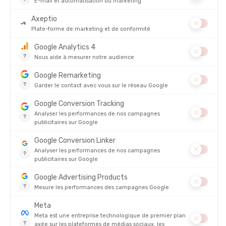
ODLO
ODLO
CUISSARD ESSENTIAL 2.0 FEMME
CUISSARD COURT ESSENTIALS
SPRINTER FEMME
EN STOCK - EXPÉDIÉ EN 24/48H
EN STOCK - EXPÉDIÉ EN 24/48H
49,99 €
44,99 
AVIS
Sur
CUISSARD LONG ESSENTIAL FEMME
5/5
(1 avis)
5
4
3
2
1
ÉMELINE
31/01/2026
Pas encore testé mais à l’essayage niquel