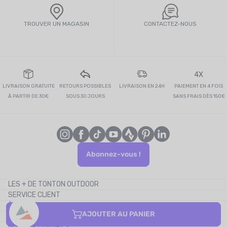
TROUVER UN MAGASIN
CONTACTEZ-NOUS
4X
LIVRAISON GRATUITE
RETOURS POSSIBLES
LIVRAISON EN 24H
PAIEMENT EN 4 FOIS
À PARTIR DE 30€
SOUS 30 JOURS
SANS FRAIS DÈS 150€
Abonnez-vous !
LES + DE TONTON OUTDOOR
SERVICE CLIENT
Le blog
À PROPOS
Le cashback
AJOUTER AU PANIER
CONTACTEZ-NOUS
Les codes promos
NOS PARTENAIRES