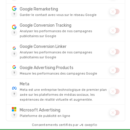
Sur
CREME ACTIVE 75ML
5/5
(1 avis)
5
4
3
2
1
LUC
28/01/2026
Pratique pour raviver mes chaussures de rando
4.8/5
Basé sur
4 327
avis des 12 derniers mois
Voir tous les avis
05/08/2026