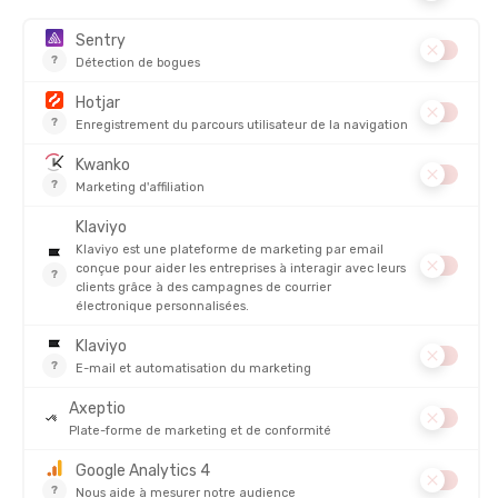
PRODUITS SIMILAIRES
LOWA
LOWA
IMPERMÉABILISANT WATER STOP
CREME ACTIVE 20ML
ECO 200ML
EN STOCK - EXPÉDIÉ EN 24/48H
EN STOCK - EXPÉDIÉ EN 24/48H
15,00 €
4,00 
AVIS