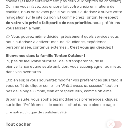
75ML
QUANTITÉ
-
>> CLICK & COLLECT
Voir les stocks magasin
EN STOCK !
LIVRAISON OFFERTE
CASHBACK
Expédié en 24h
Dès 30 € d'achat
Gagnez
0,40 €
avec cet
achat !
TYPE :
Produits d'entretien
PRODUITS D'ENTRETIEN - TYPE :
Nettoyant
DESCRIPTION DU PRODUIT : CREME ACTIVE 75ML