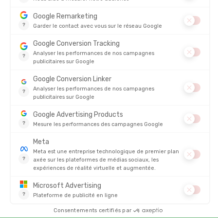
5
4
3
2
1
LÉON
20/05/2026
Ultra légère, longue ! Permet de très facilement atteindre le fond
d'un lyo. Petit bémol : les pliures métalliques au dos complexifient
le nettoyage en rando...
4.8/5
Basé sur
4 327
avis des 12 derniers mois
Voir tous les avis