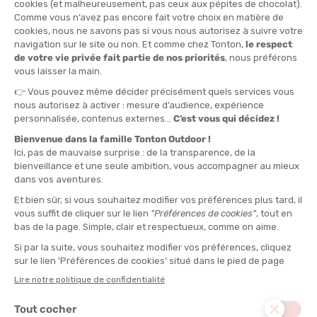
LONG
STANDARD
QUANTITÉ
-
>> CLICK & COLLECT
Voir les stocks magasin
EN STOCK !
LIVRAISON OFFERTE
CASHBACK
Expédié en 24h
Dès 30 € d'achat
Gagnez
0,50 €
avec cet
achat !
POIDS :
11 g
DESCRIPTION DU PRODUIT : COUVERTS FRONTIER
PRODUITS SIMILAIRES