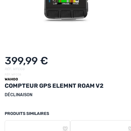
UTRITION
MARQUES
PROMO
CARTE CADEAU
MON PANIER
399,99 €
MES FAVORIS
RÉF. WFCC6
RÉF. WFCC6
WAHOO
LE BLOG DES TONTONS
COMPTEUR GPS ELEMNT ROAM V2
CONTACT
DÉCLINAISON
PRODUITS SIMILAIRES