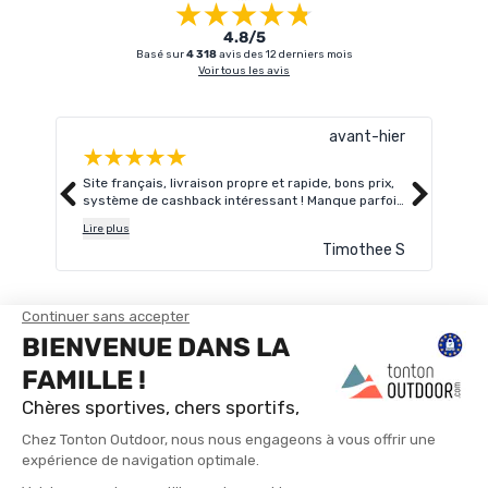
4.8/5
Basé sur
4 318
avis des 12 derniers mois
Voir tous les avis
avant-hier
Site français, livraison propre et rapide, bons prix,
Supp
système de cashback intéressant ! Manque parfois
rapi
de choix, c’est aussi le prix de la compétitivité sur
Lire plus
les produits existants j’imagine
Timothee S
TROUVER UN MAGASIN
CONTACTEZ-NOUS