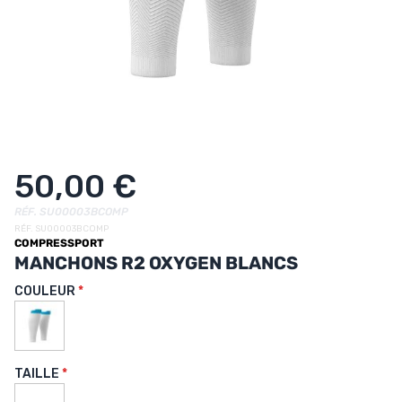
UTRITION
MARQUES
PROMO
CARTE CADEAU
MON PANIER
50,00 €
MES FAVORIS
RÉF. SU00003BCOMP
RÉF. SU00003BCOMP
COMPRESSPORT
LE BLOG DES TONTONS
MANCHONS R2 OXYGEN BLANCS
CONTACT
COULEUR
TAILLE