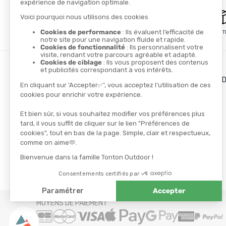
PAIEMENT SÉCURISÉ
LIVRAISON GRATUITE
LES + DE TONTON OUT
Le blog
Le cashback
Les codes promos
TROUVER UN MAGASIN
CONTACTEZ-NOUS
NOS PARTENAIRES
Athlètes
Ambassadeurs
MOYENS DE PAIEMENT