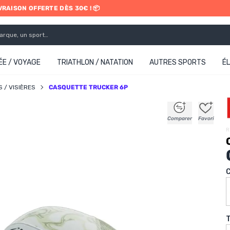
IVRAISON OFFERTE DÈS 30€ ! 📦
ETRAIT EN MAGASIN GRATUIT
E / VOYAGE
TRIATHLON / NATATION
AUTRES SPORTS
É
 / VISIÈRES
CASQUETTE TRUCKER 6P
+
+
+
+
Comparer
Favori
R