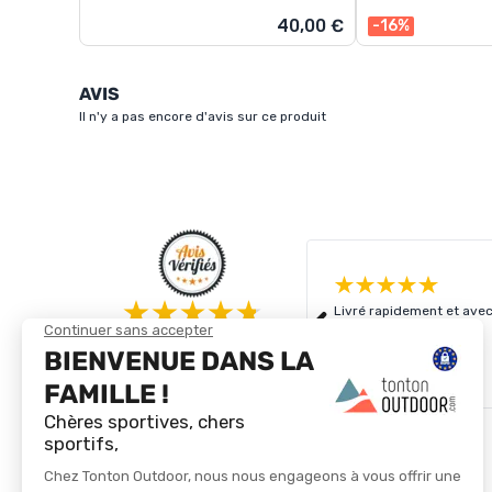
40,00 €
-16%
AVIS
Il n'y a pas encore d'avis sur ce produit
Livré rapidement et avec
4.8/5
Basé sur
4 327
avis des 12 derniers mois
Voir tous les avis