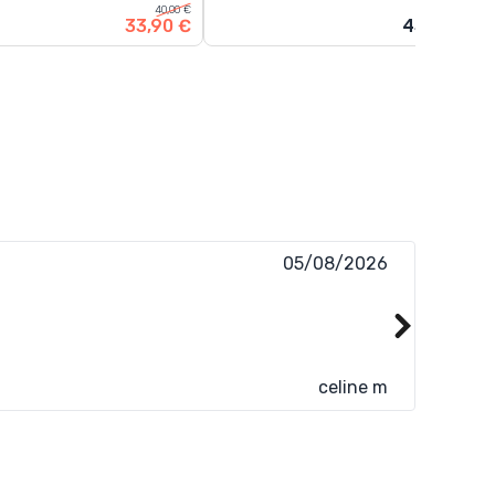
40,00 €
33,90 €
45,00 €
05/08/2026
Super si
celine m