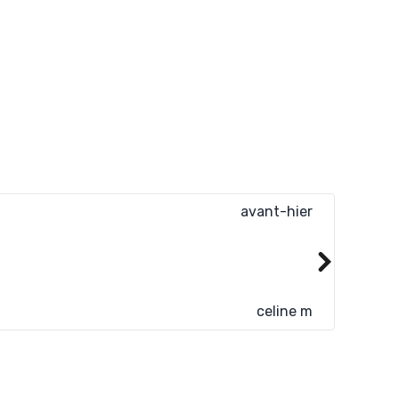
avant-hier
Très bo
celine m