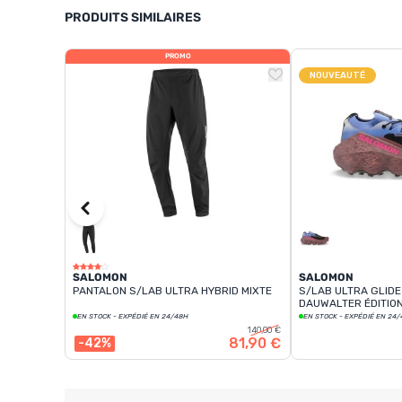
PRODUITS SIMILAIRES
PROMO
NOUVEAUTÉ
SALOMON
SALOMON
PANTALON S/LAB ULTRA HYBRID MIXTE
S/LAB ULTRA GLIDE
DAUWALTER ÉDITION
EN STOCK - EXPÉDIÉ EN 24/48H
EN STOCK - EXPÉDIÉ EN 24
140,00 €
81,90 €
-42%