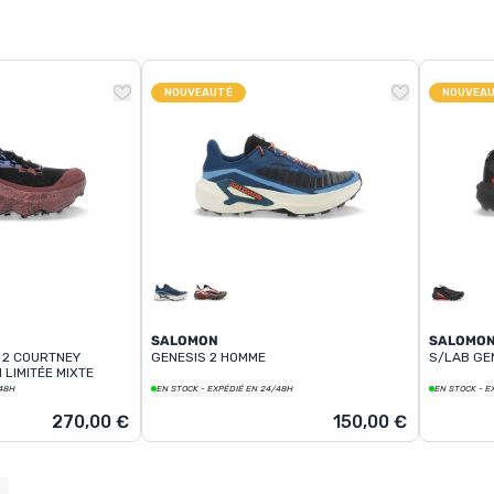
NOUVEAUTÉ
NOUVEA
SALOMON
SALOMO
 2 COURTNEY
GENESIS 2 HOMME
S/LAB GEN
 LIMITÉE MIXTE
/48H
EN STOCK - EXPÉDIÉ EN 24/48H
EN STOCK - E
270,00 €
150,00 €