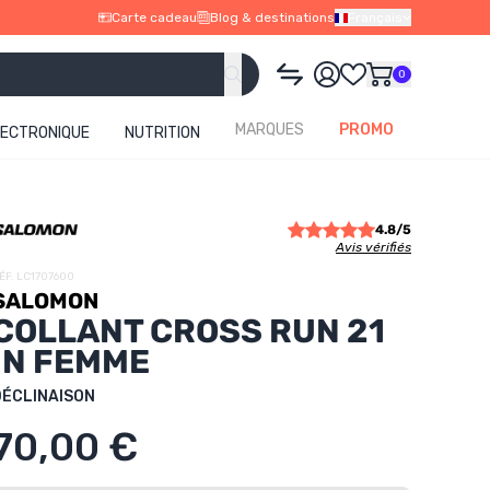
Carte cadeau
Blog & destinations
Français
0
MARQUES
PROMO
LECTRONIQUE
NUTRITION
4.8/5
Avis vérifiés
ÉF. LC1707600
SALOMON
COLLANT CROSS RUN 21
IN FEMME
DÉCLINAISON
70,00 €