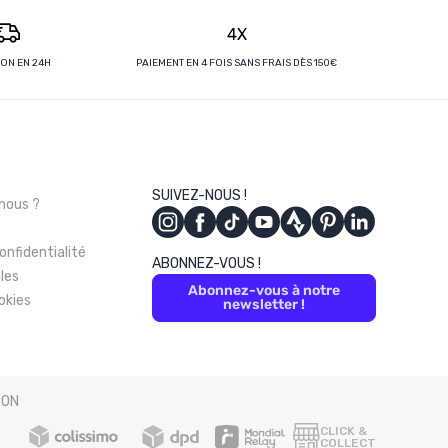
4X
SON EN 24H
PAIEMENT EN 4 FOIS SANS FRAIS DÈS 150€
s
SUIVEZ-NOUS !
nous ?
onfidentialité
ABONNEZ-VOUS !
les
Abonnez-vous à notre
okies
newsletter !
SON
CLICK &
COLLECT