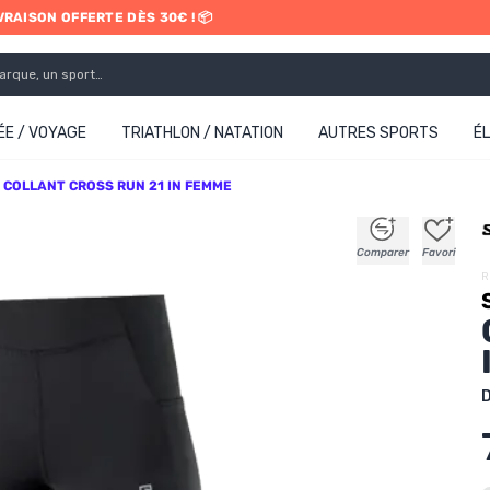
IVRAISON OFFERTE DÈS 30€ ! 📦
ETRAIT EN MAGASIN GRATUIT
E / VOYAGE
TRIATHLON / NATATION
AUTRES SPORTS
É
COLLANT CROSS RUN 21 IN FEMME
+
+
+
+
Comparer
Favori
R