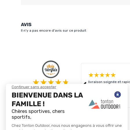
AVIS
Il n'y a pas encore d'avis sur ce produit
livraison soignée et rapi
4.8/5
Basé sur
4 316
avis des 12 derniers mois
Voir tous les avis