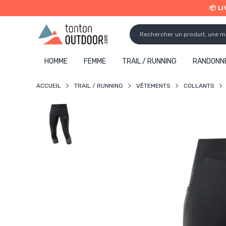
📦 L
o content
✨ R
HOMME
FEMME
TRAIL / RUNNING
RANDONNÉ
ACCUEIL
TRAIL / RUNNING
VÊTEMENTS
COLLANTS