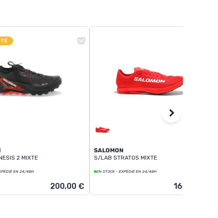
UTÉ
N
SALOMON
ESIS 2 MIXTE
S/LAB STRATOS MIXTE
XPÉDIÉ EN 24/48H
EN STOCK - EXPÉDIÉ EN 24/48H
200,00 €
160,00 €