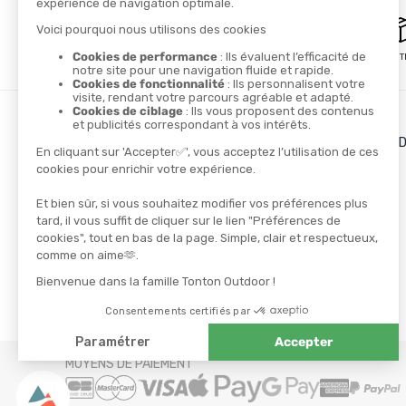
PAIEMENT SÉCURISÉ
LIVRAISON GRATUITE
LES + DE TONTON OUT
Le blog
Le cashback
Les codes promos
TROUVER UN MAGASIN
CONTACTEZ-NOUS
NOS PARTENAIRES
Athlètes
Ambassadeurs
MOYENS DE PAIEMENT