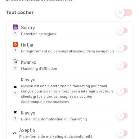
MATIÈRE PRINCIPALE :
Synthétique
TYPE :
Basses
COMPRESSION :
Oui
DISCIPLINE :
Trail
RESPIRABILITÉ
DESCRIPTION DU PRODUIT : CHAUSSETTES ULTRA
TRAIL V2.0 BASSES
DÉTAILS
PRODUITS SIMILAIRES