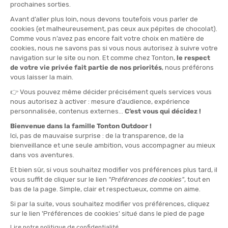
35-38
39-41
42-44
45 - 48
QUANTITÉ
-
>> CLICK & COLLECT
Voir les stocks magasin
EN STOCK !
LIVRAISON OFFERTE
CASHBACK
Expédié en 24h
Dès 30 € d'achat
Gagnez
1,10 €
avec cet
achat !
L'AVIS DE TONTON JULES
“Idéales pour les traileurs en quête de stabilité et de
confort sur longues distances, même dans les descentes
techniques.“