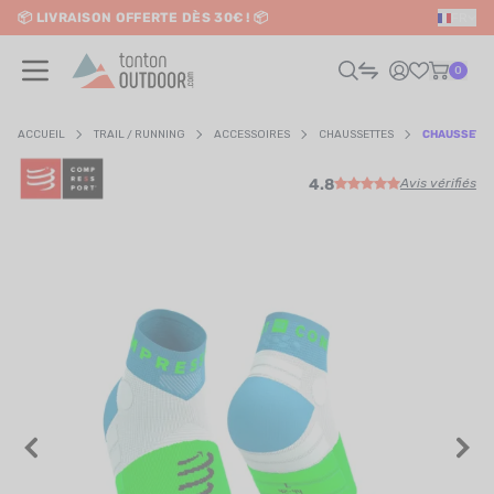
📦 LIVRAISON OFFERTE DÈS 30€ ! 📦
FR
o content
✨ RETRAIT EN MAGASIN GRATUIT
0
ACCUEIL
TRAIL / RUNNING
ACCESSOIRES
CHAUSSETTES
CHAUSSETTE
4.8
Avis vérifiés
HOMME
FEMME
RAIL / RUNNING
RANDONNÉE / VOYAGE
RIATHLON / NATATION
AUTRES SPORTS
ÉLECTRONIQUE