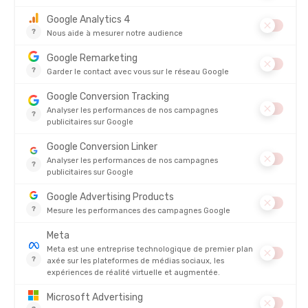
COMPRESSPORT
COMPRESSPORT
CHAUSSETTES ULTRA TRAIL V2.0
CHAUSSETTES PRO RACING V4.0
UTMB 2026
BIKE
EN STOCK - EXPÉDIÉ EN 24/48H
EN STOCK - EXPÉDIÉ EN 24/48H
28,00 €
20,00 
AVIS
Il n'y a pas encore d'avis sur ce produit