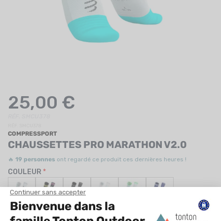
UTRITION
MARQUES
PROMO
CARTE CADEAU
MON PANIER
25,00 €
MES FAVORIS
RÉF. SMCU378
RÉF. SMCU378
COMPRESSPORT
LE BLOG DES TONTONS
CHAUSSETTES PRO MARATHON V2.0
CONTACT
🔥
19 personnes
ont regardé ce produit ces dernières heures !
COULEUR
TAILLE