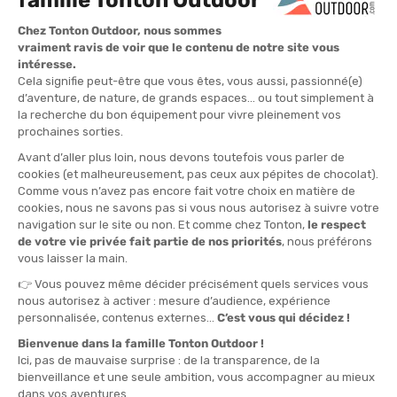
35-38
39-41
42-44
45 - 48
QUANTITÉ
-
>> CLICK & COLLECT
Voir les stocks magasin
EN STOCK !
LIVRAISON OFFERTE
CASHBACK
Expédié en 24h
Dès 30 € d'achat
Gagnez
1,25 €
avec cet
achat !
L'AVIS DE TONTON ADRIEN
“Ces chaussettes de haute technologie sont
spécifiquement conçues pour prévenir la surchauffe
plantaire et l'apparition d'ampoules lors de vos