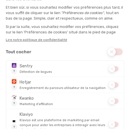
marathons ou de vos sorties longues sur bitume.“
MATIÈRE PRINCIPALE :
Synthétique
POIDS :
32 g
DESCRIPTION DU PRODUIT : CHAUSSETTES PRO
MARATHON V2.0
DÉTAILS
PRODUITS SIMILAIRES