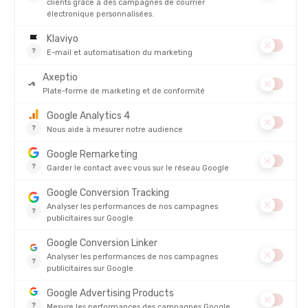
COMPRESSPORT
COMPRESSPORT
CHAUSSETTES PRO RACING V4.0
CHAUSSETTES HAUTES WINTER RU
BIKE
EN STOCK - EXPÉDIÉ EN 24/48H
EN STOCK - EXPÉDIÉ EN 24/48H
20,00 €
45,00 
AVIS
Sur
CHAUSSETTES PRO MARATHON V2.0
3/5
(2 avis)
5
4
3
2
1
ANTOINE
07/03/2026