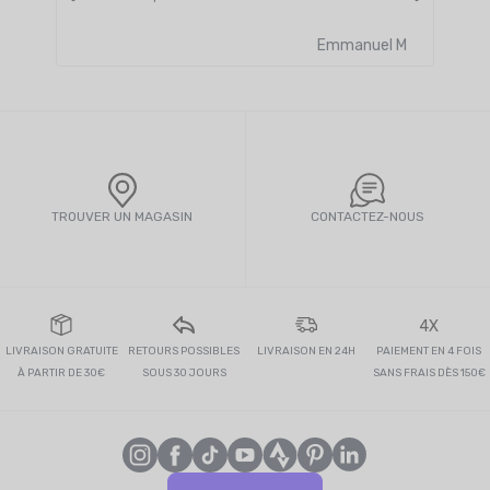
Lire 
Emmanuel M
TROUVER UN MAGASIN
CONTACTEZ-NOUS
4X
LIVRAISON GRATUITE
RETOURS POSSIBLES
LIVRAISON EN 24H
PAIEMENT EN 4 FOIS
À PARTIR DE 30€
SOUS 30 JOURS
SANS FRAIS DÈS 150€