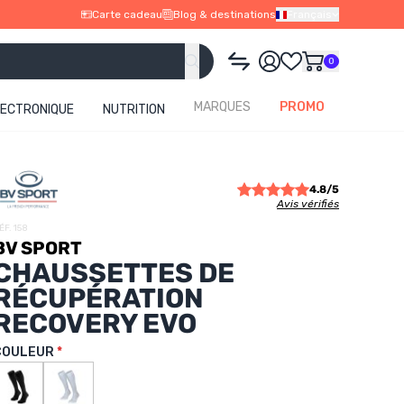
Carte cadeau
Blog & destinations
Français
0
MARQUES
PROMO
LECTRONIQUE
NUTRITION
4.8/5
Avis vérifiés
ÉF. 158
BV SPORT
CHAUSSETTES DE
RÉCUPÉRATION
RECOVERY EVO
COULEUR