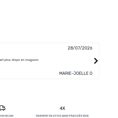
28/07/2026
ussi pratique car altra one peak 9 en 41 femme n'était plus dispo en magasin.
Je crois
MARIE-JOELLE O
4X
SON EN 24H
PAIEMENT EN 4 FOIS SANS FRAIS DÈS 150€