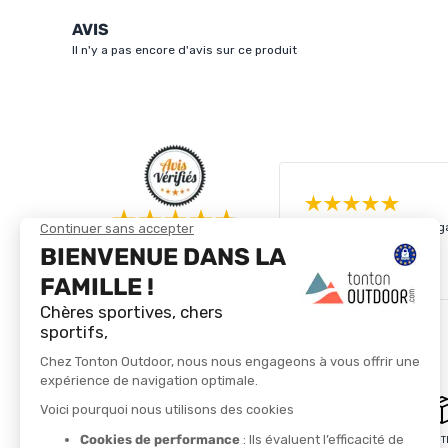
AVIS
Il n'y a pas encore d'avis sur ce produit
4.8/5
Lire plus
Basé sur
4 256
avis des 12 derniers mois
Voir tous les avis
PAIEMENT SÉCURISÉ
LIVRAISON GRATUITE