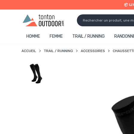
📦 L
o content
✨ R
HOMME
FEMME
TRAIL / RUNNING
RANDONNÉ
ACCUEIL
TRAIL / RUNNING
ACCESSOIRES
CHAUSSETT