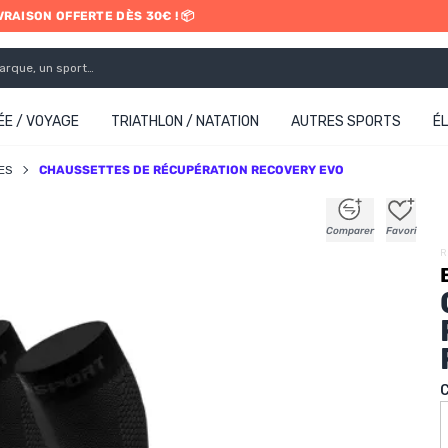
IVRAISON OFFERTE DÈS 30€ ! 📦
ETRAIT EN MAGASIN GRATUIT
E / VOYAGE
TRIATHLON / NATATION
AUTRES SPORTS
É
ES
CHAUSSETTES DE RÉCUPÉRATION RECOVERY EVO
+
+
+
+
Comparer
Favori
R