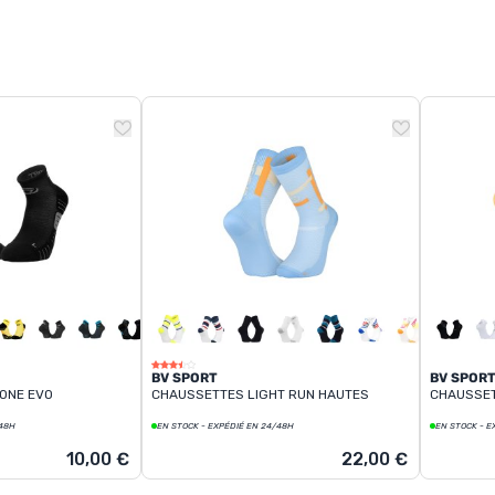
BV SPORT
BV SPOR
ONE EVO
CHAUSSETTES LIGHT RUN HAUTES
CHAUSSET
/48H
EN STOCK - EXPÉDIÉ EN 24/48H
EN STOCK - E
10,00 €
22,00 €