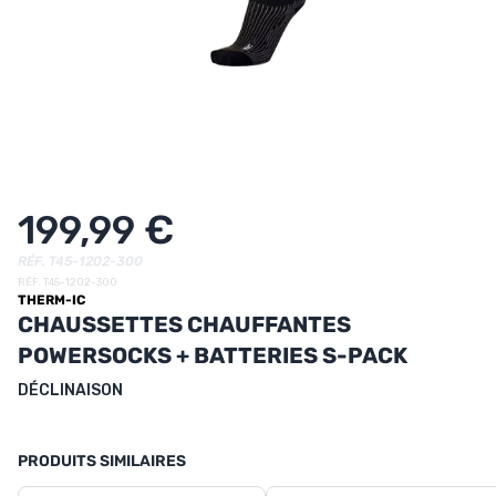
UTRITION
MARQUES
PROMO
CARTE CADEAU
MON PANIER
199,99 €
MES FAVORIS
RÉF. T45-1202-300
RÉF. T45-1202-300
THERM-IC
LE BLOG DES TONTONS
CHAUSSETTES CHAUFFANTES
CONTACT
POWERSOCKS + BATTERIES S-PACK
DÉCLINAISON
PRODUITS SIMILAIRES