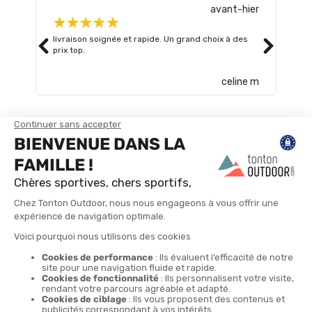
avant-hier
livraison soignée et rapide. Un grand choix à des
Très
prix top.
celine m
TROUVER UN MAGASIN
CONTACTEZ-NOUS
4X
LIVRAISON GRATUITE
RETOURS POSSIBLES
LIVRAISON EN 24H
PAIEMENT EN 4 FOIS
À PARTIR DE 30€
SOUS 30 JOURS
SANS FRAIS DÈS 150€