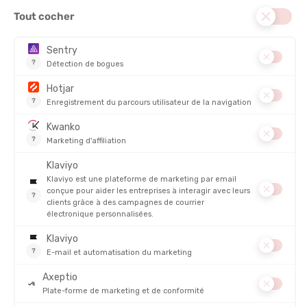
USAGE :
Compétition
POIDS DU COUREUR :
Entre 50kg et 70kg
CONFORT
STABILITÉ
DYNAMISME
DESCRIPTION DU PRODUIT : CARBON X 2 FEMME
COMPAREZ LA CARBON X 2 FEMME
HOKA