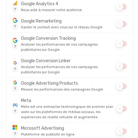
CARBON X 2 FEMME
HOKA
ROCKET X 3 MIXTE
PRIX
144,00 €
250,00 €
CONFORT
PRIX
179,90 €
STABILITÉ
CONFORT
DYNAMISME
STABILITÉ
AMORTI
-
DYNAMISME
AMORTI
DÉCOUVRIR
AVIS
Il n'y a pas encore d'avis sur ce produit
4.8/5
Basé sur
4 327
avis des 12 derniers mois