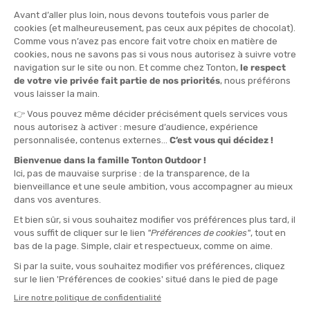
HOKA
HOKA
CIELO X1 2.0 MIXTE
CIELO X1 MIXTE
EN STOCK - EXPÉDIÉ EN 24/48H
EN STOCK - EXPÉDIÉ EN 24/48H
219,99 €
220,00
-40%
-40%
131,90 €
131,90 
DISTANCE :
Jusqu'à 42 km
DROP :
5 mm
CHAUSSANT :
Neutre
FOULÉE DU COUREUR :
Universel