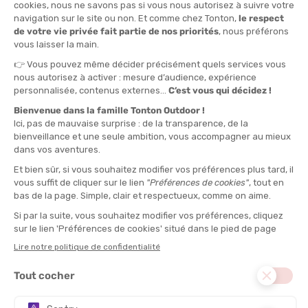
TAILLE
TU
QUANTITÉ
-
>> CLICK & COLLECT
Voir les stocks magasin
EN STOCK !
LIVRAISON OFFERTE
CASHBACK
Expédié en 24h
Dès 30 € d'achat
Gagnez
1,75 €
avec cet
achat !
TYPE :
Bouée de sécurité
MATIÈRES :
PVC
USAGE :
Protection