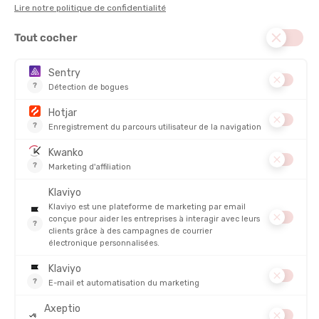
VOIR LE PRODUIT
DISCIPLINE :
Lifestyle, Randonnée, Running, Ski, Trail
ANTIMICROBIEN :
Oui
CONFORT
RESPIRABILITÉ
DESCRIPTION DU PRODUIT : BOXER MERINO 125 COOL-
LITE ANATOMICA HOMME
DÉTAILS
PRODUITS SIMILAIRES
PROMO
PROMO