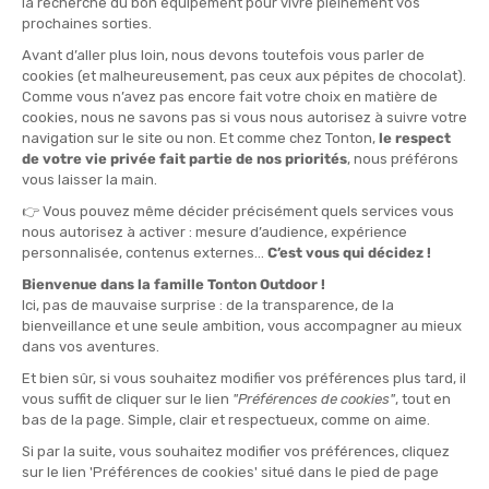
TAILLE
S
XL
XXL
QUANTITÉ
-
>> CLICK & COLLECT
Voir les stocks magasin
EN STOCK !
LIVRAISON OFFERTE
CASHBACK
Expédié en 24h
Dès 30 € d'achat
Gagnez
1,70 €
avec cet
achat !
» À ASSOCIER AVEC
ICEBREAKER
CHAUSSETTES MÉRINO SKI+ MEDIUM OTC
HOMME
23,90 €