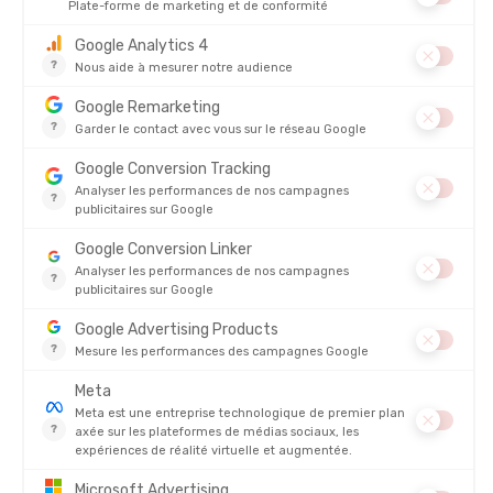
ICEBREAKER
ICEBREAKER
BOXER LAINE MÉRINOS 125
BOXER ANATOMICA HOMME
ZONEKNIT HOMME
EN STOCK - EXPÉDIÉ EN 24/48H
EN STOCK - EXPÉDIÉ EN 24/48H
49,95 €
45,95
-26%
-26%
36,90 €
33,90 
AVIS
Il n'y a pas encore d'avis sur ce produit