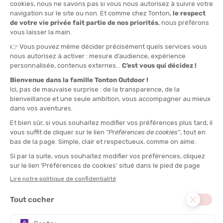
TAILLE
34
36
QUANTITÉ
-
>> CLICK & COLLECT
Voir les stocks magasin
EN STOCK !
LIVRAISON OFFERTE
CASHBACK
Expédié en 24h
Dès 30 € d'achat
Gagnez
2,30 €
avec cet
achat !
TYPE :
Une pièce
DISCIPLINE :
Natation
RÉSISTANCE AU CHLORE :
Oui
PROTECTION UV :
Oui