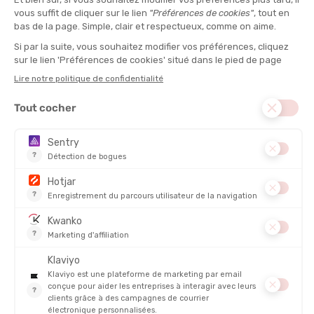
L'AVIS DE TONTON CLOVIS
“Vous passez vos journées en ville pendant les mois
chauds et vous voulez rester élégant tout en évitant la
sensation de moiteur. Cette chemise répond à ce besoin
avec une bonne évacuation de l'humidité et une coupe
qui suit vos gestes au quotidien. À éviter pour les
randonnées techniques en forêt ou les efforts prolongés
avec un sac lourd sur le dos.“
COMPOSITION PRINCIPALE :
Synthétique
DISCIPLINE :
Bivouac, Lifestyle, Randonnée
CONFORT
À QUI S'ADRESSE CETTE CHEMISE SKYLINE MC ?
COMMENT LA SITUER DANS VOTRE CHOIX ?