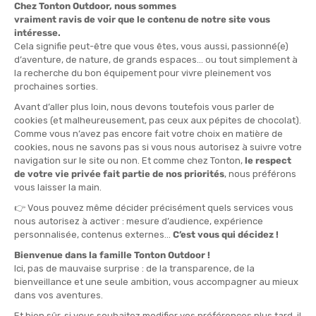
S
QUANTITÉ
-
>> CLICK & COLLECT
Voir les stocks magasin
EN STOCK !
LIVRAISON OFFERTE
CASHBACK
Expédié en 24h
Dès 30 € d'achat
Gagnez
6,00 €
avec cet
achat !
» À ASSOCIER AVEC
ARCTERYX
CASQUETTE BIRD WORD
50,00 €
VOIR LE PRODUIT