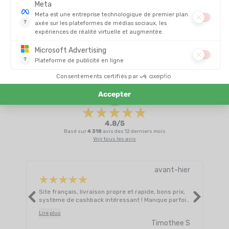
EN STOCK - EXPÉDIÉ EN 24/48H
EN STOCK - EXPÉDIÉ EN 24/48H
140,00 €
650,00 
AVIS
Il n'y a pas encore d'avis sur ce produit
4.8/5
Basé sur
4 318
avis des 12 derniers mois
Voir tous les avis
avant-hier
Site français, livraison propre et rapide, bons prix,
Supp
système de cashback intéressant ! Manque parfois
rapi
de choix, c’est aussi le prix de la compétitivité sur
Lire plus
les produits existants j’imagine
Timothee S