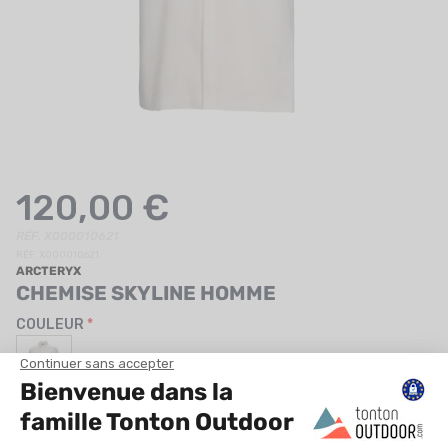
UTRITION
MARQUES
PROMO
CARTE CADEAU
MON PANIER
120,00 €
MES FAVORIS
RÉF. X000010621
RÉF. X000010621
ARCTERYX
LE BLOG DES TONTONS
CHEMISE SKYLINE HOMME
CONTACT
COULEUR
TAILLE