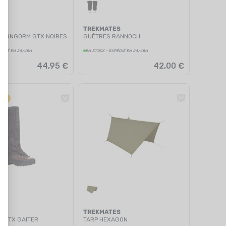
ES
TREKMATES
AIRNGORM GTX NOIRES
GUÊTRES RANNOCH
PÉDIÉ EN 24/48H
EN STOCK - EXPÉDIÉ EN 24/48H
44,95 €
42,00 €
TÉ
ES
TREKMATES
 GTX GAITER
TARP HEXAGON