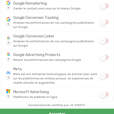
IÉ EN 24/48H
EN STOCK - EXPÉDIÉ EN 24/48H
EN STOCK - EX
58,00 €
69,90 €
Vous avez vu 16 articles sur 
SE TRANSFORMENT EN VÉRITABLES COMPAGNONS DE VOY
itiative d'un père et de son fils
passionnés de sports outdoor
! D'abor
toute une gamme de produits et d'
accessoires pour la randonnée
, le