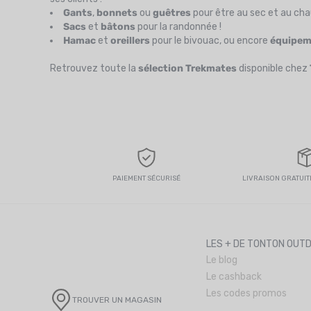
Gants
,
bonnets
ou
guêtres
pour être au sec et au cha
Sacs
et
bâtons
pour la randonnée !
Hamac
et
oreillers
pour le bivouac, ou encore
équipem
Retrouvez toute la
sélection
Trekmates
disponible chez
PAIEMENT SÉCURISÉ
LIVRAISON GRATUITE
LES + DE TONTON OUT
Le blog
Le cashback
Les codes promos
TROUVER UN MAGASIN