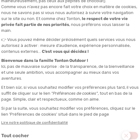
TREKMATES
TREKMAT
OOKSTONE GTX
BOB BAMFORD GTX
CASQUETTE
IÉ EN 24/48H
EN STOCK - EXPÉDIÉ EN 24/48H
EN STOCK - EX
48,00 €
49,90 €
ÉCO-CONÇU