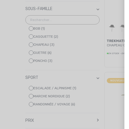
SOUS-FAMILLE
BOB (1)
CASQUETTE (2)
TREKMATES
CHAPEAU (3)
CHAPEAU CR
GUETRE (6)
EN STOCK - EXPÉD
PONCHO (3)
TARP (1)
SPORT
NOUVEAUTÉ
ESCALADE / ALPINISME (1)
MARCHE NORDIQUE (2)
RANDONNÉE / VOYAGE (6)
PRIX