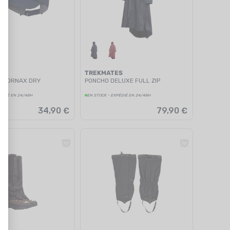
ES
TREKMATES
 FORNAX DRY
PONCHO DELUXE FULL ZIP
PÉDIÉ EN 24/48H
EN STOCK - EXPÉDIÉ EN 24/48H
34,90 €
79,90 €