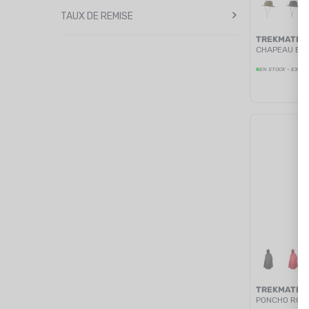
TAUX DE REMISE
TREKMATES
CHAPEAU BL
EN STOCK - EXPÉD
TREKMATES
PONCHO ROV