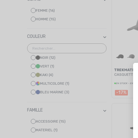
FEMME (16)
HOMME (15)
COULEUR
NOIR (12)
VERT (1)
TREKMATES
CASQUETTE 
KAKI (4)
MULTICOLORE (1)
EN STOCK - EXPÉD
BLEU MARINE (3)
-17%
ROSE (1)
ROUGE (2)
FAMILLE
ACCESSOIRE (15)
MATERIEL (1)