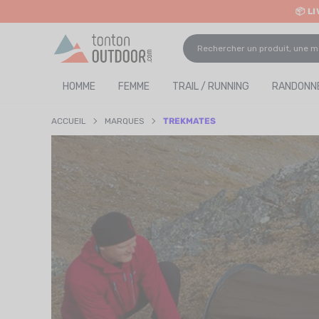
📦 L
o content
✨ R
HOMME
FEMME
TRAIL / RUNNING
RANDONNÉ
ACCUEIL
MARQUES
TREKMATES