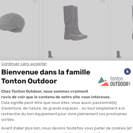
TREKMATES
TREKMAT
STANAGE GTX
GUÊTRES CAIRNGORM GTX NOIRES
GUÊTRES 
IÉ EN 24/48H
EN STOCK - EXPÉDIÉ EN 24/48H
EN STOCK - EX
48,00 €
39,90 €
58,00 €
NOUVEAU