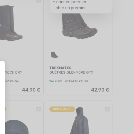
+ cher en premier
- cher en premier
ES
TREKMATES
RANNOCH DRY
GUÊTRES GLENMORE GTX
PÉDIÉ EN 24/48H
EN STOCK - EXPÉDIÉ EN 24/48H
44,90 €
42,90 €
TÉ
NOUVEAUTÉ