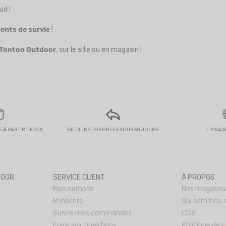
ud !
ents de survie
!
Tonton
Outdoor
, sur le site ou en magasin !
 À PARTIR DE 30€
RETOURS POSSIBLES SOUS 30 JOURS
LIVRAI
DOOR
SERVICE CLIENT
À PROPOS
Mon compte
Nos magasin
M'inscrire
Qui sommes-
Suivre mes commandes
CGV
Foire aux questions
Politique de c