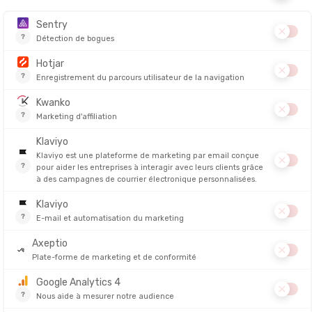
TREKMATES
TREKMAT
ACKDEN DRY
BOB BEELEY DRY FEMME
GUÊTRES C
IÉ EN 24/48H
EN STOCK - EXPÉDIÉ EN 24/48H
EN STOCK - EX
39,90 €
39,90 €
NOUVEAU
TREKMATES
TREKMAT
E
PONCHO DELUXE
CAIRNGORM