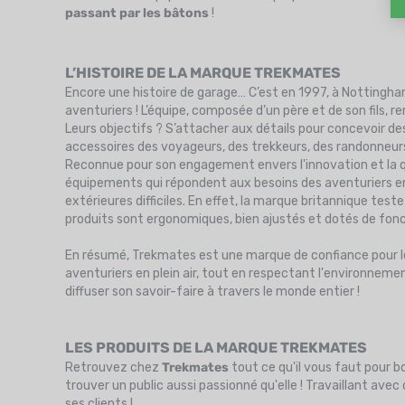
passant par les bâtons
!
L’HISTOIRE DE LA MARQUE TREKMATES
Encore une histoire de garage… C’est en 1997, à Notting
aventuriers ! L’équipe, composée d’un père et de son fils, 
Leurs objectifs ? S’attacher aux détails pour concevoir d
accessoires des voyageurs, des trekkeurs, des randonneur
Reconnue pour son engagement envers l'innovation et la qu
équipements qui répondent aux besoins des aventuriers en p
extérieures difficiles. En effet, la marque britannique teste
produits sont ergonomiques, bien ajustés et dotés de fonctio
En résumé, Trekmates est une marque de confiance pour l
aventuriers en plein air, tout en respectant l'environneme
diffuser son savoir-faire à travers le monde entier !
LES PRODUITS DE LA MARQUE TREKMATES
Retrouvez chez
Trekmates
tout ce qu'il vous faut pour b
trouver un public aussi passionné qu'elle ! Travaillant a
ses clients !