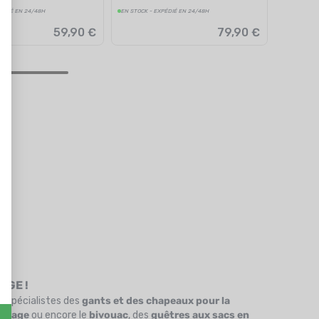
PÉDIÉ EN 24/48H
EN STOCK - EXPÉDIÉ EN 24/48H
59,90 €
79,90 €
16
AGE !
d spécialistes des
gants et des chapeaux pour la
 voyage
ou encore le
bivouac
, des
guêtres aux sacs en