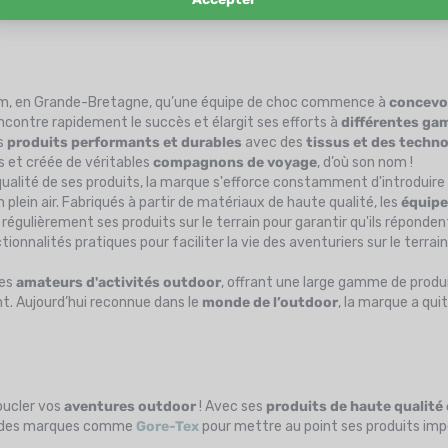
ham, en Grande-Bretagne, qu’une équipe de choc commence à
concevoi
rencontre rapidement le succès et élargit ses efforts à
différentes ga
es
produits performants et durables
avec des
tissus et des techn
s et créée de véritables
compagnons de voyage
, d’où son nom !
alité de ses produits, la marque s'efforce constamment d'introduire
lein air. Fabriqués à partir de matériaux de haute qualité, les
équip
 régulièrement ses produits sur le terrain pour garantir qu'ils réponden
nnalités pratiques pour faciliter la vie des aventuriers sur le terrain
es
amateurs d'activités outdoor
, offrant une large gamme de produ
nt. Aujourd’hui reconnue dans le
monde de
l’outdoor
, la marque a qui
oucler vos
aventures outdoor
! Avec ses
produits de haute qualité
vec des marques comme
Gore-Tex
pour mettre au point ses produits imper