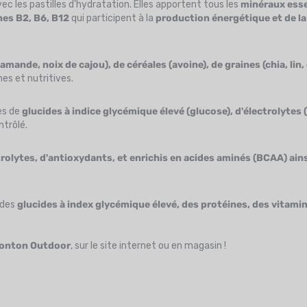
 les pastilles d'hydratation. Elles apportent tous les
minéraux esse
es B2, B6, B12
qui participent à la
production énergétique et de la
mande, noix de cajou), de céréales (avoine), de graines (chia, lin,
es et nutritives.
es de
glucides à indice glycémique élevé (glucose), d'électrolytes
ntrôlé.
trolytes, d'antioxydants, et enrichis en acides aminés (BCAA) ain
 des
glucides à index glycémique élevé, des protéines, des vitami
Tonton Outdoor
, sur le site internet ou en magasin !