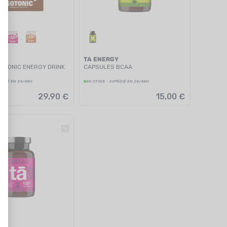
Y
TA ENERGY
SOTONIC ENERGY DRINK
CAPSULES BCAA
PÉDIÉ EN 24/48H
EN STOCK - EXPÉDIÉ EN 24/48H
29,90 €
15,00 €