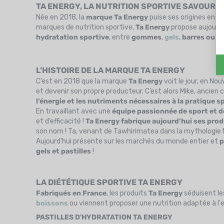
TA ENERGY, LA NUTRITION SPORTIVE SAVOUREU
Née en 2018, la
marque Ta Energy
puise ses origines en
N
marques de nutrition sportive,
Ta Energy
propose aujourd'
hydratation sportive
, entre
gommes
,
gels
,
barres ou pa
L’HISTOIRE DE LA MARQUE TA ENERGY
C’est en 2018 que la marque
Ta Energy
voit le jour, en No
et devenir son propre producteur. C’est alors Mike, ancien ch
l’énergie et les nutriments nécessaires à la pratique s
En travaillant avec une
équipe passionnée de sport et d
et d’efficacité !
Ta Energy
fabrique aujourd’hui ses prod
son nom ! Ta, venant de Tawhirimatea dans la mythologie Ma
Aujourd'hui présente sur les marchés du monde entier et
p
gels et pastilles
!
LA DIÉTÉTIQUE SPORTIVE TA ENERGY
Fabriqués en France
, les produits
Ta Energy
séduisent le
boissons
ou viennent proposer une nutrition adaptée à l'e
PASTILLES D'HYDRATATION TA ENERGY