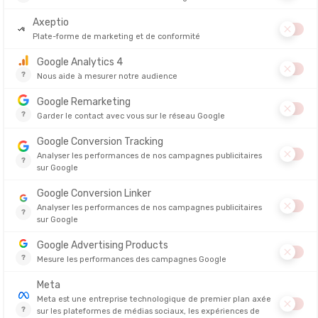
TA ENERGY
TA ENERG
 SEL TA
CAPSULES VITAMINES
CAPSULES
IÉ EN 24/48H
EN STOCK - EXPÉDIÉ EN 24/48H
EN STOCK - EX
14,90 €
15,00 €
Vous avez vu 15 articles sur 