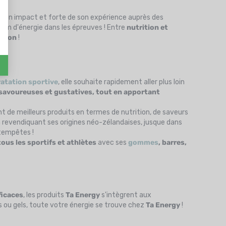
 son impact et forte de son expérience auprès des
um d'énergie dans les épreuves ! Entre
nutrition et
ation
!
ratation sportive
, elle souhaite rapidement aller plus loin
voureuses et gustatives, tout en apportant
t de meilleurs produits en termes de nutrition, de saveurs
n revendiquant ses origines néo-zélandaises, jusque dans
 tempêtes !
tous les sportifs et athlètes
avec ses
gommes
, barres,
ficaces
, les produits
Ta Energy
s'intègrent aux
s ou gels, toute votre énergie se trouve chez
Ta Energy
!