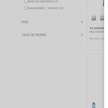
MARCHE NORDIQUE (7)
RANDONNÉE / VOYAGE (5)
TRAIL / RUNNING (9)
TRIATHLON (1)
PRIX
TA ENERGY
TRIATHLON / SWIMRUN (5)
MALTODEXTR
TAUX DE REMISE
EN STOCK - EXPÉD