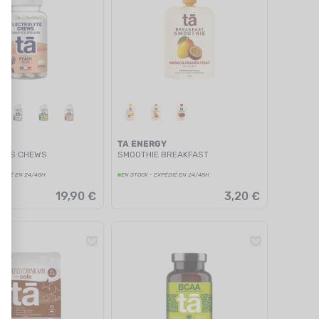
Y
TA ENERGY
YTES CHEWS
SMOOTHIE BREAKFAST
PÉDIÉ EN 24/48H
EN STOCK - EXPÉDIÉ EN 24/48H
19,90 €
3,20 €