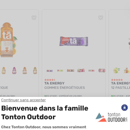
TA ENERGY
TA ENERG
IQUE
GOMMES ÉNERGÉTIQUES
12 PASTIL
IÉ EN 24/48H
EN STOCK - EXPÉDIÉ EN 24/48H
EN STOCK - EX
2,50 €
2,00 €