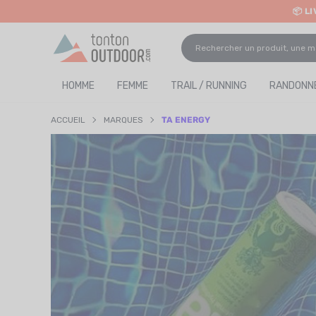
📦 L
o content
✨ R
HOMME
FEMME
TRAIL / RUNNING
RANDONNÉ
ACCUEIL
MARQUES
TA ENERGY