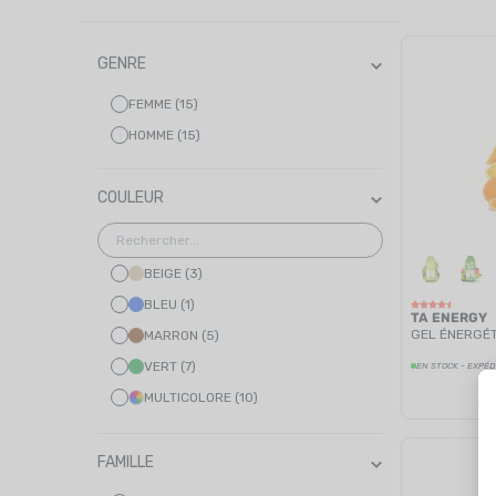
GENRE
FEMME (15)
HOMME (15)
COULEUR
BEIGE (3)
BLEU (1)
TA ENERGY
GEL ÉNERGÉT
MARRON (5)
VERT (7)
EN STOCK - EXPÉD
MULTICOLORE (10)
BLEU MARINE (1)
ORANGE (8)
FAMILLE
ROSE (6)