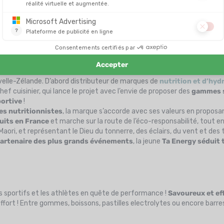
SE MADE IN FRANCE !
ouvelle-Zélande
, et
fabrique ses produits en France
! Soucieuse de
hui des produits de qualité, savoureux et performants, pour un maxim
stilles
, emportez vos essentiels
Ta Energy
dans votre
sac d'hydrat
uvelle-Zélande. D’abord distributeur de marques de
nutrition et d’hyd
ef cuisinier, qui lance le projet avec l’envie de proposer des
gammes sa
portive
!
es nutritionnistes
, la marque s’accorde avec ses valeurs en proposan
uits en France
et marche sur la route de l’éco-responsabilité, tout e
ori, et représentant le Dieu du tonnerre, des éclairs, du vent et des
artenaire des plus grands événements
, la jeune
Ta Energy
séduit 
s sportifs et les athlètes en quête de performance !
Savoureux et ef
ffort ! Entre gommes, boissons, pastilles electrolytes ou encore barre