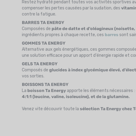
Restez hydraté pendant toutes vos activités sportives avec
compenser les pertes causées par la sudation, des
vitamin
contre la fatigue.
BARRES TA ENERGY
Composées de
pâte de datte et d'oléagineux (noisette, a
ingrédients propres à chaque recette, ces
barres
sont sain
GOMMES TA ENERGY
Alternative aux gels énergétiques, ces gommes composé
une solution efficace pour un apport d'énergie rapide et co
GELS TA ENERGY
Composés de
glucides à index glycémique élevé, d'élec
vos sorties.
BOISSONS TA ENERGY
La
boisson Ta Energy
apporte les éléments nécessaires :
4:1:1 (leucine, valine, isoleucine), et de la glutamine.
Venez vite découvrir toute la
sélection Ta Energy chez 