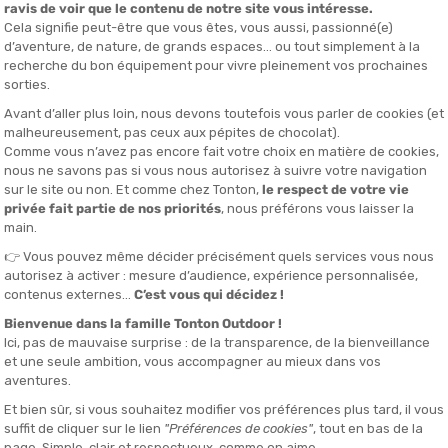
TA ENERGY
TA ENERG
NERGIE
BOISSON ISOTONIC ENERGY DRINK
ÉLECTROL
MIX 40G
IÉ EN 24/48H
EN STOCK - EXPÉDIÉ EN 24/48H
EN STOCK - EX
3,00 €
3,50 €