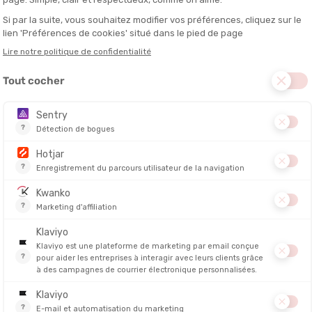
TA ENERGY
TA ENERG
INE
SMOOTHIE DE RÉCUPÉRATION
BOISSON I
MIX 520G
IÉ EN 24/48H
EN STOCK - EXPÉDIÉ EN 24/48H
EN STOCK - EX
20,00 €
30,00 €