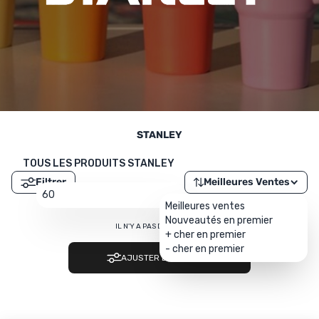
UTRITION
MARQUES
PROMO
CARTE CADEAU
MON PANIER
STANLEY
MES FAVORIS
TOUS LES PRODUITS STANLEY
Filtrer
Meilleures Ventes
LE BLOG DES TONTONS
60
Meilleures ventes
Nouveautés en premier
CONTACT
IL N'Y A PAS DE RÉSULTAT…
+ cher en premier
- cher en premier
AJUSTER LES FILTRES