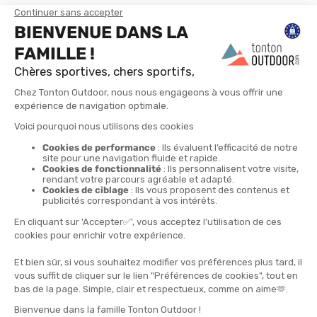
TROUVER UN MAGASIN
CONTACTEZ-NOUS
4X
LIVRAISON GRATUITE
RETOURS POSSIBLES
LIVRAISON EN 24H
PAIEMENT EN 4 FOIS
À PARTIR DE 30€
SOUS 30 JOURS
SANS FRAIS DÈS 150€
Abonnez-vous !
LES + DE TONTON OUTDOOR