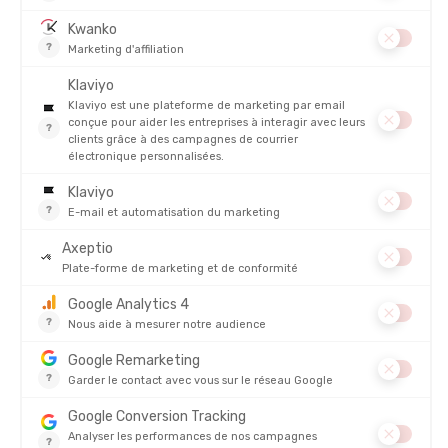
aux recherches et aux études de l’ingénieur
Charley
French
, le
premier guidon aérodynamique
est mis au point et utilisé par
l’américain
Greg Lemond lorsqu’il gagne le Tour de France
de
la même année !
S’en suivent de nombreuses
innovations dans le domaine du
cyclisme
, telles que les
suspensions Unishock pour VTT
en
1991, le
premier VTT en carbone
en 1995, ou encore le
VTT
Genius tout-suspendu
en 2003. Plusieurs dates clefs ont
montré le succès de la marque et la confiance que les athlètes
et les usagers lui accordait avec des vélos toujours plus
performants et légers. La marque s’associe à plusieurs athlètes
et renforce sa réputation grâce aux médailles remportées par
Nino Schulter
sur de nombreuses compétitions entre 2012 et
2021, et
Jenny Rissved
au JO de 2016 !
Scott
lance également
en 2011 une gamme de
vélos électriques
, et en 2014, une
gamme de
vêtements de cyclisme ultra-résistants
. Elle signe
alors les prémisses de son
engagement environnemental
…
Dans le même temps, à partir de
1997
,
Scott
revient à ses
premières amours et sort d’abord une ligne de
vêtements
techniques pour le ski
, puis fabrique ses propres
skis
. Là
encore, le succès ne se fait pas attendre avec une innovation
de pointe : les
skis carbones
, en 2009. Conçus pour le ski free-