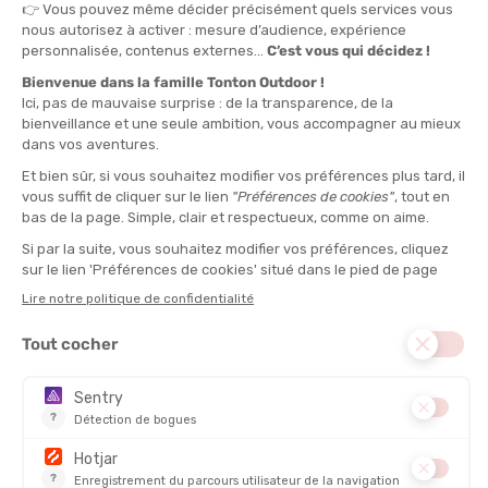
Apparue en
1958 aux Etats-Unis
, la marque originale
Scott
Sport
est créée par
Ed Scott
dans l’état de l’Idaho, près des
montagnes de Sun Valley
. Alors ingénieur et féru de
ski
, il
décide de troquer les
bâtons
en bambou et acier alors
disponibles sur le marché pour mettre au point des
bâtons en
aluminium
! A peine lancés, les
bâtons de ski
fuselés Scott
sont adoptés pour leurs prouesses techniques, la marque
Scott
décolle !
Mais la soif d’innovation technique d’
Ed Scott
ne s’arrête pas là
et c’est quelques années plus tard, en
1970
que la marque fait
son apparition là où on ne l’attend pas… la
motocross
!
Scott
lance le
premier masque spécialement conçu pour la
motocross
et révolutionne encore une fois le marché ! L’idée
plait et la marque devient une véritable référence dans le milieu.
Elle développe par la suite toute une
gamme de vêtements
,
d’
accessoires
, des
poignées
et de
bottes
pour la discipline et
rencontre un vrai succès. Galvanisée par cet élan, elle ira même
jusqu’à se frayer un chemin dans le monde de la
motoneige
!
Mais
Scott
n’en a jamais assez et son créateur cherche encore
l’innovation qui changera la vie des sportifs… Il se tourne alors
vers un autre sport : le
cyclisme
! C’est alors en
1989
que la
véritable histoire d’amour de la marque prend tout son sens et
qu’elle rencontre le succès planétaire qu’on lui connaît. Grâce