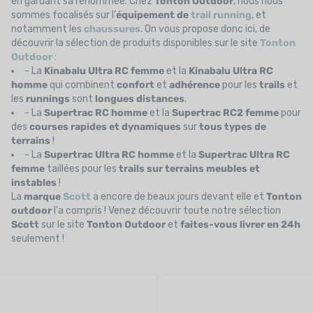
en gardant sa renommée. Chez
Tonton Outdoor
, nous nous
sommes focalisés sur l’
équipement de
trail running
, et
notamment les
chaussures
. On vous propose donc ici, de
découvrir la sélection de produits disponibles sur le site
Tonton
Outdoor
:
- La
Kinabalu Ultra RC femme
et la
Kinabalu Ultra RC
homme
qui combinent
confort
et
adhérence
pour les
trails
et
les
runnings
sont
longues
distances
.
- La
Supertrac RC homme
et la
Supertrac RC2 femme
pour
des
courses rapides
et
dynamiques
sur
tous types de
terrains
!
- La
Supertrac Ultra RC homme
et la
Supertrac Ultra RC
femme
taillées pour les
trails sur terrains meubles et
instables
!
La
marque
Scott
a encore de beaux jours devant elle et
Tonton
outdoor
l'a compris ! Venez découvrir toute notre sélection
Scott
sur le site
Tonton
Outdoor
et
faites-vous livrer en
24h
seulement !