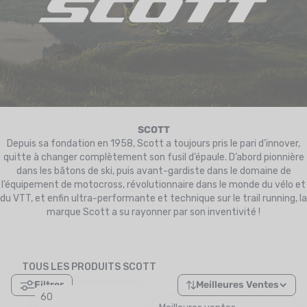
UTRITION
MARQUES
PROMO
CARTE CADEAU
MON PANIER
SCOTT
Depuis sa fondation en 1958, Scott a toujours pris le pari d’innover,
quitte à changer complètement son fusil d’épaule. D’abord pionnière
MES FAVORIS
dans les bâtons de ski, puis avant-gardiste dans le domaine de
l’équipement de motocross, révolutionnaire dans le monde du vélo et
LE BLOG DES TONTONS
du VTT, et enfin ultra-performante et technique sur le trail running, la
marque Scott a su rayonner par son inventivité !
CONTACT
TOUS LES PRODUITS SCOTT
Filtrer
Meilleures Ventes
60