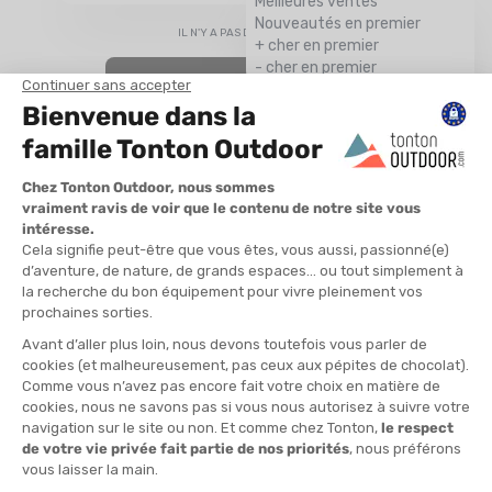
Meilleures ventes
Nouveautés en premier
IL N'Y A PAS DE RÉSULTAT…
+ cher en premier
- cher en premier
AJUSTER LES FILTRES
SCOTT : UNE MARQUE A LA POINTE DE LA TECHNOLOGIE QUI
INNOVE POUR LE CYCLISME, LE SKI, LA MOTOCROSS ET LE
TRAIL RUNNING.
Depuis sa fondation en
1958
,
Scott
a toujours pris le pari
d’innover, quitte à changer complètement son fusil d’épaule.
D’abord pionnière dans les
bâtons de
ski
, puis avant-gardiste
dans le domaine de l’
équipement de motocross
,
révolutionnaire dans le
monde du vélo et du VTT
, et enfin
ultra-performante et technique sur le trail running
, la
marque Scott
a su rayonner par son inventivité ! Entre
équipement
et
gamme de
vêtements
et d'
accessoires
,
découvrez un bout de l'histoire de la marque
Scott
...
L'HISTOIRE DE LA MARQUE SCOTT