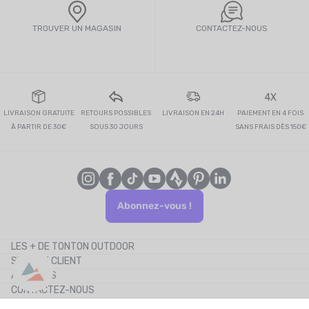
TROUVER UN MAGASIN
CONTACTEZ-NOUS
4X
LIVRAISON GRATUITE
RETOURS POSSIBLES
LIVRAISON EN 24H
PAIEMENT EN 4 FOIS
À PARTIR DE 30€
SOUS 30 JOURS
SANS FRAIS DÈS 150€
Abonnez-vous !
LES + DE TONTON OUTDOOR
SERVICE CLIENT
Le blog
À PROPOS
Le cashback
CONTACTEZ-NOUS
Les codes promos
NOS PARTENAIRES