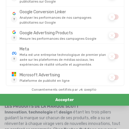
ride, les
Crusairs
allient cadre en carbone et noyau en bois, ils
sont légers, stables et réactifs et séduisent les sportifs ! La
marque sort également son
masque
à écran amovible
en 2013
et son
sac à dos
anti-avalanche Patrol E1
, primé en 2019 !
Enfin, en guise de dernier tour d’horizon de la
montagne
, la
marque jette son dévolu sur le
trail running
et sort en 2006 ses
premières chaussures de course pour homme et pour
femme
. Depuis, le développement de
vêtements
et de
chaussures
ne cesse d’évoluer pour proposer des
équipements
performants et innovants
pour tous les sportifs !
Aujourd’hui implanté à
Givisiez
, en Suisse, aux origines d’Ed
Scott, le siège de la marque intègre toutes les
divisions de
Scott
:
vélo
,
ski
et
sports
d’hiver
,
moto
et
trail
running
. Au
plus près des
Alpes
, la marque recherche sans cesse
l’
innovation technique
, en orientant ses recherches vers plus
de
durabilité
.
LES PRODUITS DE LA MARQUE SCOTT
Innovation
,
technologie
et
design
étant les trois piliers
guidant la marque sur chacun de ses produits, elle a su se
réinventer à chaque virage vers de nouvelles innovations, tout