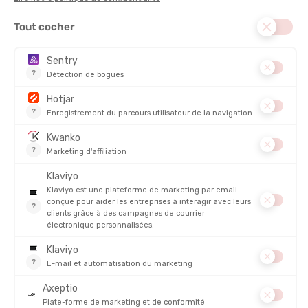
-28%
34,00 €
25,00 €
NOUVEAUTÉ
SAXX
SAXX
LOT BOXER VIBE XTRA SOFT
BOXER EN COTON DROPTEMP
COMFORT BRIEF FLY 2 PIÈCES
COOLING
HOMME
EN STOCK - EXPÉDIÉ EN 24/48H
EN STOCK - EXPÉDIÉ EN 24/48H
58,00 €
34,00 €
NOUVEAUTÉ