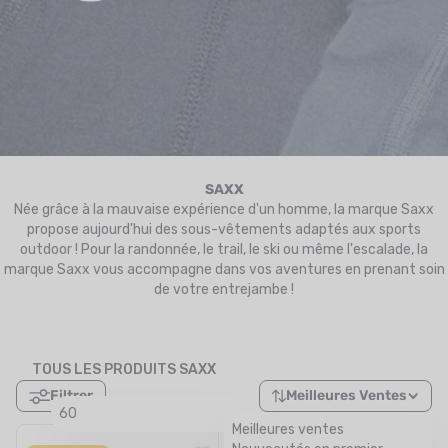
UTRITION
MARQUES
PROMO
CARTE CADEAU
MON PANIER
SAXX
Née grâce à la mauvaise expérience d'un homme, la marque Saxx
MES FAVORIS
propose aujourd'hui des sous-vêtements adaptés aux sports
outdoor ! Pour la randonnée, le trail, le ski ou même l'escalade, la
marque Saxx vous accompagne dans vos aventures en prenant soin
LE BLOG DES TONTONS
de votre entrejambe !
CONTACT
TOUS LES PRODUITS SAXX
Filtrer
Meilleures Ventes
60
Meilleures ventes