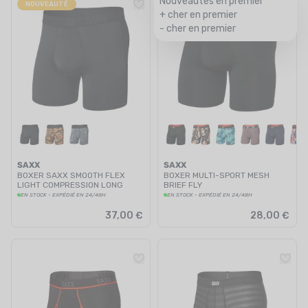
Nouveautés en premier
NOUVEAUTÉ
+ cher en premier
- cher en premier
SAXX
SAXX
BOXER SAXX SMOOTH FLEX
BOXER MULTI-SPORT MESH
LIGHT COMPRESSION LONG
BRIEF FLY
BRIEF HOMME
EN STOCK - EXPÉDIÉ EN 24/48H
EN STOCK - EXPÉDIÉ EN 24/48H
37,00 €
28,00 €