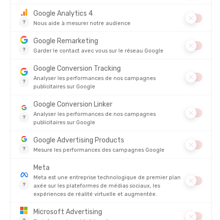
SAXX
SAXX
BOXERS MULTI-SPORT MESH
BOXER EN COTON
3PK HOMME
RAFRAÎCHISSANT 6"
EN STOCK - EXPÉDIÉ EN 24/48H
EN STOCK - EXPÉDIÉ EN 24/48H
59,00 €
92,00 €
NOUVEAUTÉ
NOUVEAUTÉ