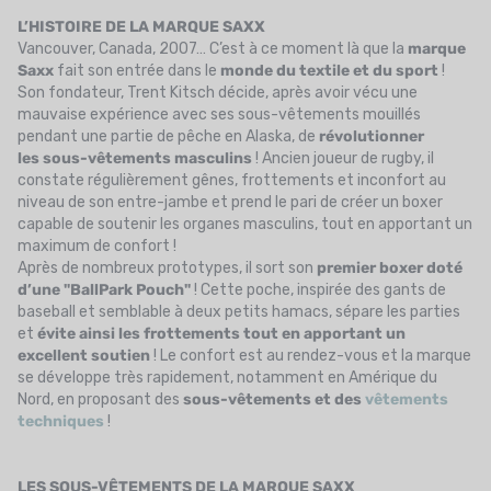
L’HISTOIRE DE LA MARQUE SAXX
Vancouver, Canada, 2007… C’est à ce moment là que la
marque
Saxx
fait son entrée dans le
monde du textile et du sport
!
Son fondateur, Trent Kitsch décide, après avoir vécu une
mauvaise expérience avec ses sous-vêtements mouillés
pendant une partie de pêche en Alaska, de
révolutionner
les sous-vêtements masculins
! Ancien joueur de rugby, il
constate régulièrement gênes, frottements et inconfort au
niveau de son entre-jambe et prend le pari de créer un boxer
capable de soutenir les organes masculins, tout en apportant un
maximum de confort !
Après de nombreux prototypes, il sort son
premier boxer doté
d’une "BallPark Pouch"
! Cette poche, inspirée des gants de
baseball et semblable à deux petits hamacs, sépare les parties
et
évite ainsi les frottements tout en apportant un
excellent soutien
! Le confort est au rendez-vous et la marque
se développe très rapidement, notamment en Amérique du
Nord, en proposant des
sous-vêtements et des
vêtements
techniques
!
LES SOUS-VÊTEMENTS DE LA MARQUE SAXX