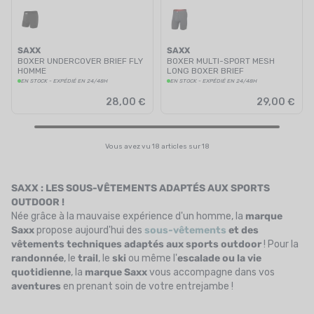
SAXX
SAXX
BOXER UNDERCOVER BRIEF FLY
BOXER MULTI-SPORT MESH
HOMME
LONG BOXER BRIEF
EN STOCK - EXPÉDIÉ EN 24/48H
EN STOCK - EXPÉDIÉ EN 24/48H
28,00 €
29,00 €
Vous avez vu 18 articles sur 18
SAXX : LES SOUS-VÊTEMENTS ADAPTÉS AUX SPORTS
OUTDOOR !
Née grâce à la mauvaise expérience d'un homme, la
marque
Saxx
propose aujourd'hui des
sous-vêtements
et des
vêtements techniques adaptés aux sports outdoor
! Pour la
randonnée
, le
trail
, le
ski
ou même l'
escalade ou la vie
quotidienne
, la
marque Saxx
vous accompagne dans vos
aventures
en prenant soin de votre entrejambe !