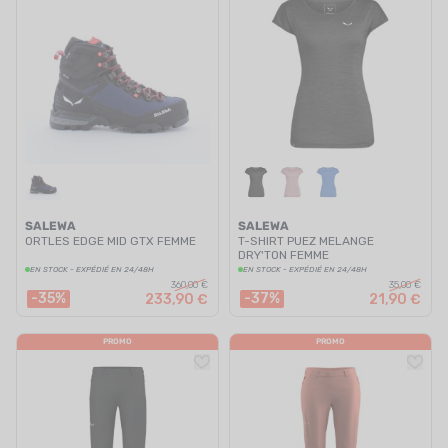
SALEWA
SALEWA
ORTLES EDGE MID GTX FEMME
T-SHIRT PUEZ MELANGE
DRY'TON FEMME
EN STOCK - EXPÉDIÉ EN 24/48H
EN STOCK - EXPÉDIÉ EN 24/48H
360,00 €
35,00 €
-35%
-37%
233,90 €
21,90 €
PROMO
PROMO