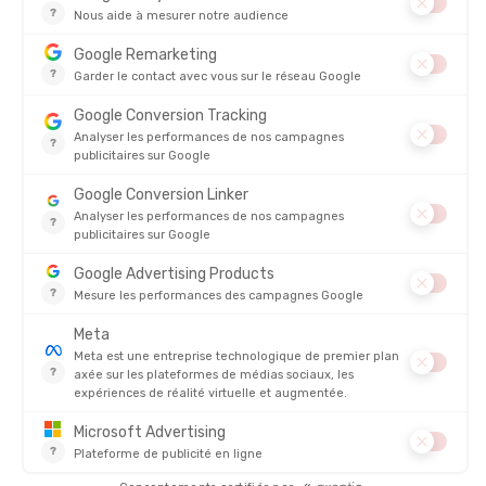
SALEWA
SALEWA
T-SHIRT PEDROC DRY HOMME
T-SHIRT PEDROC DRY'TON
HYBRIDE HOMME
EN STOCK - EXPÉDIÉ EN 24/48H
EN STOCK - EXPÉDIÉ EN 24/48H
95,00 €
75,00 €
-31%
-31%
65,90 €
51,90 €
PROMO
PROMO