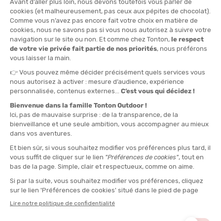
PROMO
PROMO
SALEWA
SALEWA
PANTALON LAGORAI
SHORT PEDROC 2
DURASTRETCH HOMME
DURASTRETCH CARGO HOMME
EN STOCK - EXPÉDIÉ EN 24/48H
EN STOCK - EXPÉDIÉ EN 24/48H
190,00 €
110,00 €
-41%
-30%
111,90 €
76,90 €
PROMO
PROMO