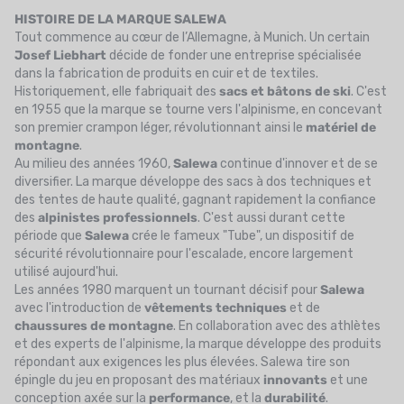
HISTOIRE DE LA MARQUE SALEWA
Tout commence au cœur de l’Allemagne, à Munich. Un certain
Josef Liebhart
décide de fonder une entreprise spécialisée
dans la fabrication de produits en cuir et de textiles.
Historiquement, elle fabriquait des
sacs et bâtons de ski
. C'est
en 1955 que la marque se tourne vers l'alpinisme, en concevant
son premier crampon léger, révolutionnant ainsi le
matériel de
montagne
.
Au milieu des années 1960,
Salewa
continue d'innover et de se
diversifier. La marque développe des sacs à dos techniques et
des tentes de haute qualité, gagnant rapidement la confiance
des
alpinistes professionnels
. C'est aussi durant cette
période que
Salewa
crée le fameux "Tube", un dispositif de
sécurité révolutionnaire pour l'escalade, encore largement
utilisé aujourd'hui.
Les années 1980 marquent un tournant décisif pour
Salewa
avec l'introduction de
vêtements techniques
et de
chaussures de montagne
. En collaboration avec des athlètes
et des experts de l'alpinisme, la marque développe des produits
répondant aux exigences les plus élevées. Salewa tire son
épingle du jeu en proposant des matériaux
innovants
et une
conception axée sur la
performance
, et la
durabilité
.