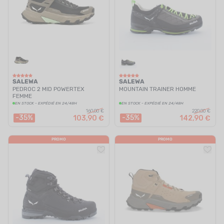
SALEWA
SALEWA
PEDROC 2 MID POWERTEX
MOUNTAIN TRAINER HOMME
FEMME
EN STOCK - EXPÉDIÉ EN 24/48H
EN STOCK - EXPÉDIÉ EN 24/48H
160,00 €
220,00 €
-35%
-35%
103,90 €
142,90 €
PROMO
PROMO