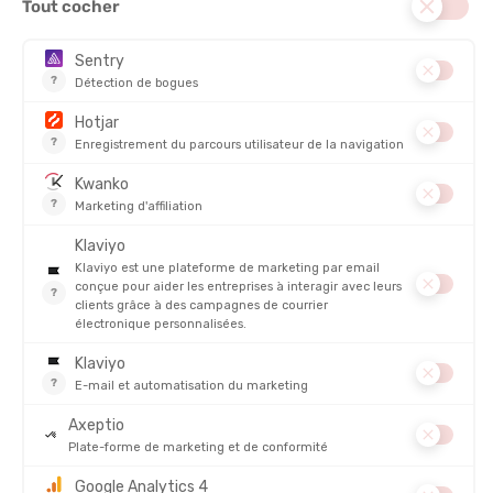
SALEWA
SALEWA
WILDFIRE NXT KNIT HOMME
COLLANT PEDROC DRY
RESPONSIVE FEMME
EN STOCK - EXPÉDIÉ EN 24/48H
EN STOCK - EXPÉDIÉ EN 24/48H
190,00 €
140,00 €
-35%
-30%
122,90 €
97,90 €
PROMO
PROMO