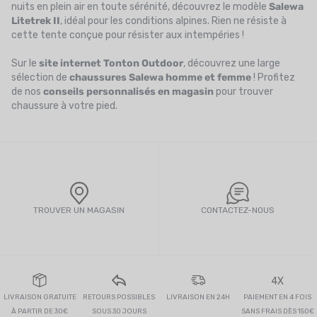
nuits en plein air en toute sérénité, découvrez le modèle
Salewa
Litetrek II
, idéal pour les conditions alpines. Rien ne résiste à
cette tente conçue pour résister aux intempéries !
Sur le
site internet Tonton Outdoor
, découvrez une large
sélection de
chaussures Salewa homme et femme
! Profitez
de nos
conseils personnalisés en magasin
pour trouver
chaussure à votre pied.
TROUVER UN MAGASIN
CONTACTEZ-NOUS
4X
LIVRAISON GRATUITE
RETOURS POSSIBLES
LIVRAISON EN 24H
PAIEMENT EN 4 FOIS
À PARTIR DE 30€
SOUS 30 JOURS
SANS FRAIS DÈS 150€