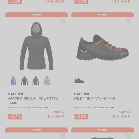
-35%
-35%
194,90 €
142,90 €
PROMO
PROMO
SALEWA
SALEWA
VESTE PUEZ 2.5L POWERTEX
WILDFIRE 2 GTX HOMME
FEMME
EN STOCK - EXPÉDIÉ EN 24/48H
EN STOCK - EXPÉDIÉ EN 24/48H
140,00 €
190,00 €
-37%
-35%
87,90 €
122,90 €
PROMO
PROMO