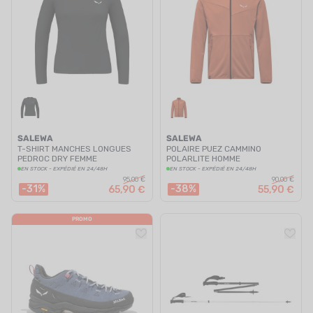
SALEWA
SALEWA
T-SHIRT MANCHES LONGUES
POLAIRE PUEZ CAMMINO
PEDROC DRY FEMME
POLARLITE HOMME
EN STOCK - EXPÉDIÉ EN 24/48H
EN STOCK - EXPÉDIÉ EN 24/48H
95,00 €
90,00 €
-31%
-38%
65,90 €
55,90 €
PROMO