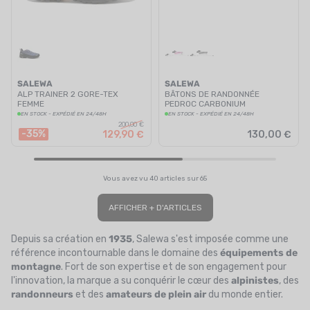
SALEWA
SALEWA
ALP TRAINER 2 GORE-TEX
BÂTONS DE RANDONNÉE
FEMME
PEDROC CARBONIUM
EN STOCK - EXPÉDIÉ EN 24/48H
EN STOCK - EXPÉDIÉ EN 24/48H
200,00 €
-35%
129,90 €
130,00 €
Vous avez vu 40 articles sur 65
AFFICHER + D'ARTICLES
Depuis sa création en
1935
, Salewa s'est imposée comme une
référence incontournable dans le domaine des
équipements de
montagne
. Fort de son expertise et de son engagement pour
l'innovation, la marque a su conquérir le cœur des
alpinistes
, des
randonneurs
et des
amateurs de plein air
du monde entier.