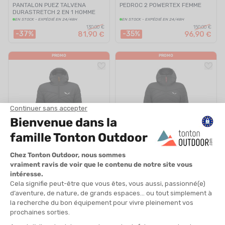
PANTALON PUEZ TALVENA
PEDROC 2 POWERTEX FEMME
DURASTRETCH 2 EN 1 HOMME
EN STOCK - EXPÉDIÉ EN 24/48H
EN STOCK - EXPÉDIÉ EN 24/48H
130,00 €
150,00 €
-37%
-35%
81,90 €
96,90 €
PROMO
PROMO
SALEWA
SALEWA
DOUDOUNE BRENTA RDS HOMME
DOUDOUNE BRENTA RDS FEMME
EN STOCK - EXPÉDIÉ EN 24/48H
EN STOCK - EXPÉDIÉ EN 24/48H
250,00 €
250,00 €
-41%
-41%
146,90 €
146,90 €