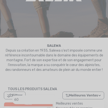
UTRITION
MARQUES
PROMO
CARTE CADEAU
MON PANIER
SALEWA
Depuis sa création en 1935, Salewa s'est imposée comme une
référence incontournable dans le domaine des équipements de
MES FAVORIS
montagne. Fort de son expertise et de son engagement pour
l'innovation, la marque a su conquérir le cœur des alpinistes,
LE BLOG DES TONTONS
des randonneurs et des amateurs de plein air du monde entier !
CONTACT
TOUS LES PRODUITS SALEWA
Filtrer
Meilleures Ventes
60
Meilleures ventes
PROMO
PROMO