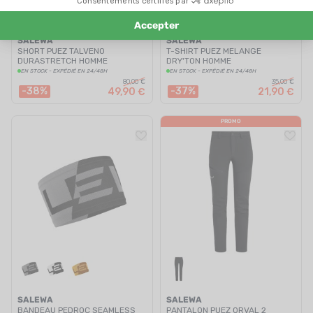
SALEWA
SALEWA
SHORT PUEZ TALVENO
T-SHIRT PUEZ MELANGE
DURASTRETCH HOMME
DRY'TON HOMME
EN STOCK - EXPÉDIÉ EN 24/48H
EN STOCK - EXPÉDIÉ EN 24/48H
80,00 €
35,00 €
-38%
-37%
49,90 €
21,90 €
PROMO
SALEWA
SALEWA
BANDEAU PEDROC SEAMLESS
PANTALON PUEZ ORVAL 2