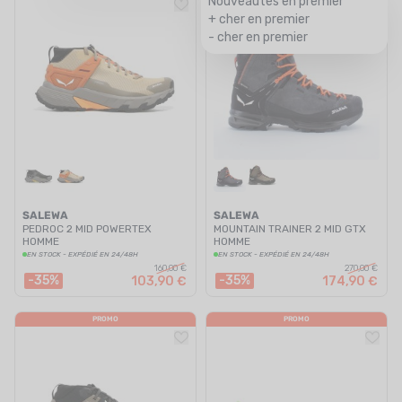
Nouveautés en premier
+ cher en premier
- cher en premier
SALEWA
SALEWA
PEDROC 2 MID POWERTEX
MOUNTAIN TRAINER 2 MID GTX
HOMME
HOMME
EN STOCK - EXPÉDIÉ EN 24/48H
EN STOCK - EXPÉDIÉ EN 24/48H
160,00 €
270,00 €
-35%
-35%
103,90 €
174,90 €
PROMO
PROMO