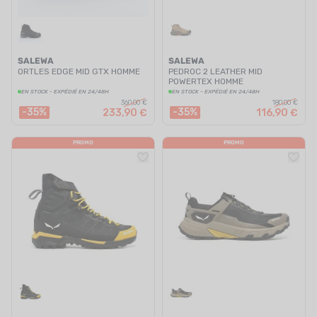
SALEWA
SALEWA
ORTLES EDGE MID GTX HOMME
PEDROC 2 LEATHER MID
POWERTEX HOMME
EN STOCK - EXPÉDIÉ EN 24/48H
EN STOCK - EXPÉDIÉ EN 24/48H
360,00 €
180,00 €
-35%
-35%
233,90 €
116,90 €
PROMO
PROMO