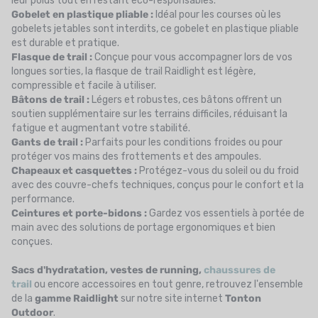
leur poids tout en restant éco-responsables.
Gobelet en plastique pliable :
Idéal pour les courses où les
gobelets jetables sont interdits, ce gobelet en plastique pliable
est durable et pratique.
Flasque de trail :
Conçue pour vous accompagner lors de vos
longues sorties, la flasque de trail Raidlight est légère,
compressible et facile à utiliser.
Bâtons de trail :
Légers et robustes, ces bâtons offrent un
soutien supplémentaire sur les terrains difficiles, réduisant la
fatigue et augmentant votre stabilité.
Gants de trail :
Parfaits pour les conditions froides ou pour
protéger vos mains des frottements et des ampoules.
Chapeaux et casquettes :
Protégez-vous du soleil ou du froid
avec des couvre-chefs techniques, conçus pour le confort et la
performance.
Ceintures et porte-bidons :
Gardez vos essentiels à portée de
main avec des solutions de portage ergonomiques et bien
conçues.
Sacs d'hydratation, vestes de running,
chaussures de
trail
ou encore accessoires en tout genre, retrouvez l'ensemble
de la
gamme Raidlight
sur notre site internet
Tonton
Outdoor
.