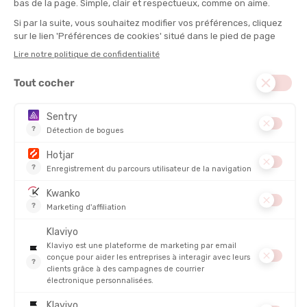
compte une quinzaine de salariés et
Raidlight
devient même la
première marque à créer un véritable réseau social autour de
ses clients en créant le "Team ouvert à tous", qui a séduit
plusieurs milliers de membres et permis à la marque de se faire
connaître dans le monde.
Implantée dans le département de la Loire, l'entreprise fait ses
cartons en 2011 et déménage à
Saint-Pierre-de-Chartreuse
dans un bâtiment « Outdoor LAB » conçu sur mesure pour
accueillir les clients. Par la même occasion, une «
Station de
trail
» est créée, la première en Europe. Afin de proposer une
expérience unique à ses visiteurs, des parcours de trails sont
imaginés, des locaux sont construits avec des vestiaires et du
matériel Raidlight est disponible sur place. Cette idée novatrice
va connaître un franc succès et attirer plus de 10 000
personnes chaque année en Chartreuse.
En 2016, le groupe
Rossignol
rachète la marque Raidlight pour
élargir sa gamme Outdoor et proposer un choix plus large de
produits à ses consommateurs. Quatre années, plus tard,
Raidlight redevient indépendante sous la direction de son
fondateur. Aujourd'hui, la marque continue son développement
et 10% de sa gamme est réalisée en France. Son objectif
principal est de passer de 60% à 90% de matières recyclées
concernant la fabrication de ses produits !