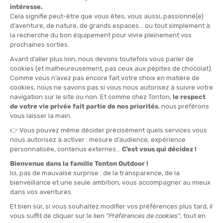
LA FABRICATION D'ÉQUIPEMENTS POUR LA PRATIQUE DU
TRAIL RUNNING !
S'adressant à des amateurs tout comme à des traileurs de haut
niveau,
Raidlight
propose à ses utilisateurs des produits de
qualité, innovants et performants. Misant sur l'innovation et sur
l'expertise de son créateur, elle s'est fait une place importante
dans le monde du
trail running
. Ses
produits ultra-légers
ont
su conquérir les
traileurs aguerris
.
L'HISTOIRE DE LA MARQUE RAIDLIGHT :
Tout commence à l'aube du 20ème siècle, en 1999, lorsque
Benoît Laval
, traileur international français décide de se lancer
dans la création d'équipements pour le
trail running
. Depuis son
garage, il va imaginer une dizaine de prototypes et lancer son
site de vente en ligne. En se faisant aussi connaître sur les
courses du coin, il va développer un petit réseau et élargir sa
gamme de produits. En 2001, l'entreprise accueille son premier
employé. Très vite, le succès est au rendez-vous et les
demandes des clients sont importantes. Lors de l'année
2003, elle va être la première marque au monde à
commercialiser le
bâton pliable « en Z »
. En 2008, la société