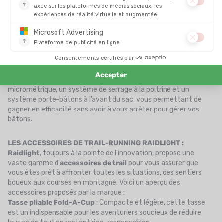
Ultra performants, ultra légers et ultra compacts, les
sacs à
dos de la gamme Ultralight Made in France
sont polyvalents
et adaptés à toutes les situations. Astucieux et innovants, ces
sacs d'hydratation
offrent une grande capacité de stockage
et sont dotés de fonctionnalités ingénieuses pour faciliter vos
aventures outdoor.
Les
sacs de la gamme Responsiv
, disponibles en 6L, 12L ou 18L,
répondent à tous les besoins des traileurs. Ils combinent trois
caractéristiques essentielles : un système de serrage par boucle
micrométrique, un système de serrage à la poitrine et un
système porte-bâtons à l’avant du sac, vous permettant de
gagner en efficacité sans avoir à vous arrêter pour gérer vos
bâtons.
LES ACCESSOIRES DE TRAIL-RUNNING RAIDLIGHT :
Raidlight
, toujours à la pointe de l'innovation, propose une
vaste gamme d'
accessoires de trail
pour vous assurer que
vous êtes prêt à affronter toutes les situations, des sentiers
boueux aux courses en montagne. Voici un aperçu des
accessoires proposés par la marque :
Tasse pliable Fold-A-Cup
: Compacte et légère, cette tasse
est un indispensable pour les aventuriers soucieux de réduire