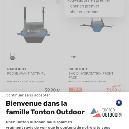
Nouveautés en premier
+ cher en premier
- cher en premier
RAIDLIGHT
RAIDLIGHT
POCHE AVANT ACTIV 4L
SAC D'HYDRATATION FRONT
PACK
EN STOCK - EXPÉDIÉ EN 24/48H
EN STOCK - EXPÉDIÉ EN 24/48H
39,95 €
-20%
39,90 €
31,90 €
Vous avez vu 2 articles sur 2
RAIDLIGHT, UNE MARQUE FRANÇAISE SPECIALISÉE DANS