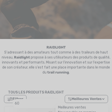
UTRITION
MARQUES
PROMO
CARTE CADEAU
MON PANIER
RAIDLIGHT
S'adressant à des amateurs tout comme à des traileurs de haut
niveau,
MES FAVORIS
Raidlight
propose à ses utilisateurs des produits de qualité,
innovants et performants. Misant sur l'innovation et sur l'expertise
de son créateur, elle s'est fait une place importante dans le monde
LE BLOG DES TONTONS
du
trail running
.
CONTACT
TOUS LES PRODUITS RAIDLIGHT
Filtrer
Meilleures Ventes
60
Meilleures ventes
PROMO