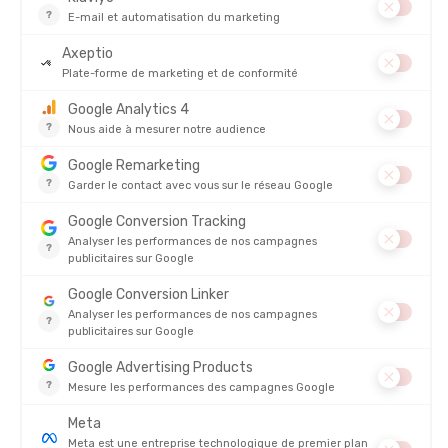
LES ÉQUIPEMENTS DE TRAIL RAIDLIGHT :
Avec Raidlight, chaque équipement est conçu pour vous offrir la
meilleure expérience de trail possible. Que vous soyez en train de
grimper des sommets, de traverser des forêts ou de participer à
une course de plusieurs jours, ces produits vous assurent d'être
toujours bien équipé de la tête aux pieds. Innovation, durabilité,
confort et légèreté vous accompagneront dans toutes vos
sorties en plein air.
LES SACS DE TRAIL RAIDLIGHT :
Depuis 20 ans,
Raidlight
développe des
sacs emblématiques
Made in France
, pour les courses d'aventure de plusieurs jours,
comme le Marathon des Sables. Pensés pour les
environnements hostiles et conçus pour être portés pendant
des heures, ces sacs de trail sont parfaits pour les courses à
étapes et les longues distances. Le
sac Raid Legend 24L
, en
particulier, est idéal pour ces défis.