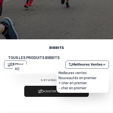
UTRITION
MARQUES
PROMO
CARTE CADEAU
MON PANIER
BIBBITS
MES FAVORIS
TOUS LES PRODUITS BIBBITS
Filtrer
Meilleures Ventes
LE BLOG DES TONTONS
60
Meilleures ventes
Nouveautés en premier
CONTACT
IL N'Y A PAS DE RÉSULTAT…
+ cher en premier
- cher en premier
AJUSTER LES FILTRES