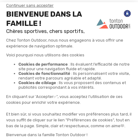
TROUVER UN MAGASIN
CONTACTEZ-NOUS
4X
LIVRAISON GRATUITE
RETOURS POSSIBLES
LIVRAISON EN 24H
PAIEMENT EN 4 FOIS
À PARTIR DE 30€
SOUS 30 JOURS
SANS FRAIS DÈS 150€
Abonnez-vous !
LES + DE TONTON OUTDOOR