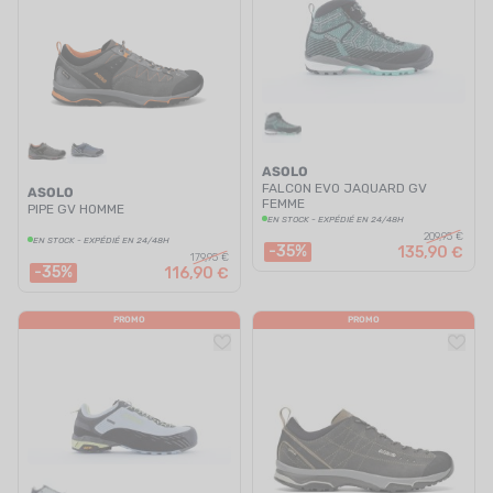
ASOLO
FALCON EVO JAQUARD GV
ASOLO
FEMME
PIPE GV HOMME
EN STOCK - EXPÉDIÉ EN 24/48H
209,95 €
EN STOCK - EXPÉDIÉ EN 24/48H
-35%
135,90 €
179,95 €
-35%
116,90 €
PROMO
PROMO