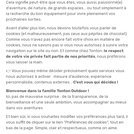
ASOLO
ASOLO
ACADIA MID LTH GTX HOMME
FALCON EVO GV MID HOMME
EN STOCK - EXPÉDIÉ EN 24/48H
EN STOCK - EXPÉDIÉ EN 24/48H
189,95 €
219,95 €
-35%
-35%
122,90 €
142,90 €
PROMO
PROMO
ASOLO
ASOLO