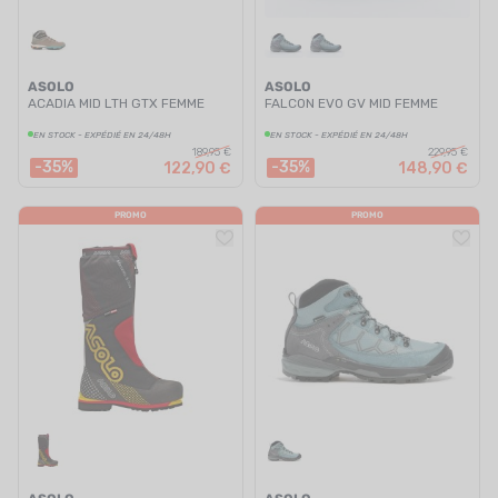
ASOLO
ASOLO
ACADIA MID LTH GTX FEMME
FALCON EVO GV MID FEMME
EN STOCK - EXPÉDIÉ EN 24/48H
EN STOCK - EXPÉDIÉ EN 24/48H
189,95 €
229,95 €
-35%
-35%
122,90 €
148,90 €
PROMO
PROMO