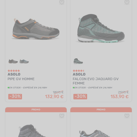
ASOLO
ASOLO
PIPE GV HOMME
FALCON EVO JAQUARD GV
FEMME
EN STOCK - EXPÉDIÉ EN 24/48H
EN STOCK - EXPÉDIÉ EN 24/48H
189,95 €
219,95 €
-30%
-30%
132,90 €
153,90 €
PROMO
PROMO