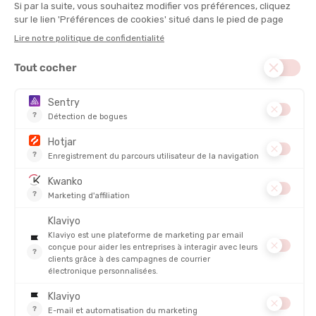
ACADIA LTH GTX HOMME
FALCON EVO NBK GV ML
EN STOCK - EXPÉDIÉ EN 24/48H
EN STOCK - EXPÉDIÉ EN 24/48H
169,95 €
250,00 €
-35%
-30%
109,90 €
174,90 €
PROMO
PROMO
ASOLO
ASOLO
FINDER PRO GV FEMME
PIPE GV FEMME
EN STOCK - EXPÉDIÉ EN 24/48H
EN STOCK - EXPÉDIÉ EN 24/48H
230,00 €
169,95 €
-30%
-35%
160,90 €
109,90 €