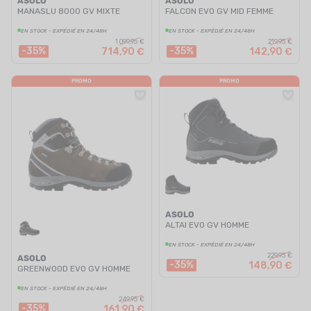
ASOLO
ASOLO
MANASLU 8000 GV MIXTE
FALCON EVO GV MID FEMME
EN STOCK - EXPÉDIÉ EN 24/48H
EN STOCK - EXPÉDIÉ EN 24/48H
1 099,95 €
219,95 €
-35%
-35%
714,90 €
142,90 €
PROMO
PROMO
ASOLO
ALTAI EVO GV HOMME
EN STOCK - EXPÉDIÉ EN 24/48H
229,95 €
ASOLO
-35%
148,90 €
GREENWOOD EVO GV HOMME
EN STOCK - EXPÉDIÉ EN 24/48H
249,95 €
-35%
161,90 €