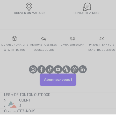
TROUVER UN MAGASIN
CONTACTEZ-NOUS
4X
LIVRAISON GRATUITE
RETOURS POSSIBLES
LIVRAISON EN 24H
PAIEMENT EN 4 FOIS
À PARTIR DE 30€
SOUS 30 JOURS
SANS FRAIS DÈS 150€
Abonnez-vous !
LES + DE TONTON OUTDOOR
SERVICE CLIENT
Le blog
À PROPOS
Le cashback
CONTACTEZ-NOUS
Les codes promos