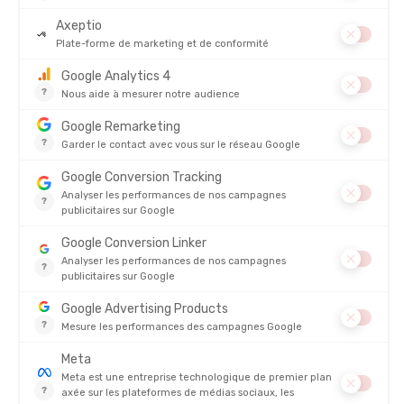
PROMO
PROMO
ASOLO
ASOLO
FALCON EVO LTH GV HOMME
NUCLEON GV FEMME
EN STOCK - EXPÉDIÉ EN 24/48H
EN STOCK - EXPÉDIÉ EN 24/48H
229,95 €
189,95 €
-35%
148,90 €
-35%
122,90 €
PROMO
PROMO