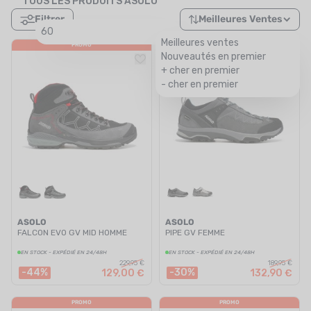
TOUS LES PRODUITS ASOLO
Filtrer
Meilleures Ventes
60
Meilleures ventes
PROMO
PROMO
Nouveautés en premier
+ cher en premier
- cher en premier
ASOLO
ASOLO
FALCON EVO GV MID HOMME
PIPE GV FEMME
EN STOCK - EXPÉDIÉ EN 24/48H
EN STOCK - EXPÉDIÉ EN 24/48H
229,95 €
189,95 €
-44%
-30%
129,00 €
132,90 €
PROMO
PROMO