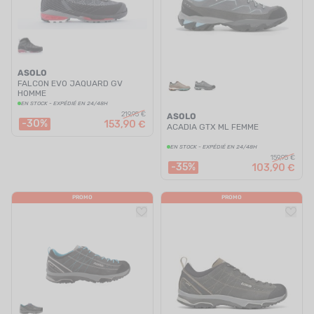
ASOLO
FALCON EVO JAQUARD GV
HOMME
EN STOCK - EXPÉDIÉ EN 24/48H
219,95 €
ASOLO
-30%
153,90 €
ACADIA GTX ML FEMME
EN STOCK - EXPÉDIÉ EN 24/48H
159,95 €
-35%
103,90 €
PROMO
PROMO