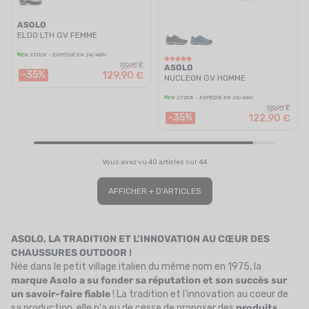
ASOLO
ELDO LTH GV FEMME
EN STOCK - EXPÉDIÉ EN 24/48H
199,95 €
ASOLO
-35%
129,90 €
NUCLEON GV HOMME
EN STOCK - EXPÉDIÉ EN 24/48H
189,95 €
-35%
122,90 €
Vous avez vu 40 articles sur 44
AFFICHER + D'ARTICLES
ASOLO, LA TRADITION ET L’INNOVATION AU CŒUR DES
CHAUSSURES OUTDOOR !
Née dans le petit village italien du même nom en 1975, la
marque Asolo a su fonder sa réputation et son succès sur
un savoir-faire fiable
! La tradition et l'innovation au coeur de
sa production, elle n'a eu de cesse de proposer des
produits