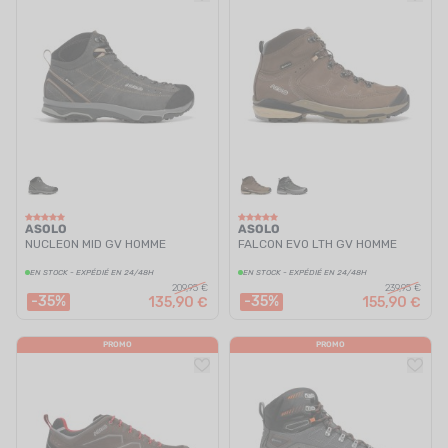
ASOLO
ASOLO
NUCLEON MID GV HOMME
FALCON EVO LTH GV HOMME
EN STOCK - EXPÉDIÉ EN 24/48H
EN STOCK - EXPÉDIÉ EN 24/48H
209,95 €
239,95 €
-35%
-35%
135,90 €
155,90 €
PROMO
PROMO