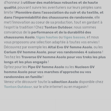
d'honneur à
utiliser des matériaux robustes et de haute
qualité
, pouvant suivre les aventuriers sur leurs périples sans
limite !
Pionnière dans l'association du cuir et du textile, et
dans l'imperméabilité des chaussures de randonnée
, elle
met l'innovation au coeur de sa production, tout en gardant à
l'esprit la tradition ! Chez
Tonton
Outdoor
, nous sommes
convaincus de la
performance et de la durabilité des
chaussures Asolo
,
tiges hautes
ou
tiges basses
, et nous
vous proposons une sélection adaptée à toutes vos envies !
Découvrez par exemple les
Altai Evo GV femme Asolo
, ou les
Cerium GV homme Asolo
,
pour vos randonnées 4 saisons
!
Testez les
Traverse GV homme Asolo pour vos treks les plus
longs et les plus engagés
!
Optez pour les
Pipe GV femme Asolo
ou les
Nucleon GV
homme Asolo pour vos marches d'approche ou vos
randonnées en famille
!
Venez vite découvrir toute la
sélection Asolo
disponible chez
Tonton
Outdoor
, sur le site internet ou en magasin !