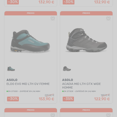
-30%
-30%
132,90 €
132,90 €
PROMO
PROMO
ASOLO
ASOLO
ELDO EVO MID LTH GV FEMME
ACADIA MID LTH GTX WIDE
HOMME
EN STOCK - EXPÉDIÉ EN 24/48H
EN STOCK - EXPÉDIÉ EN 24/48H
220,00 €
189,95 €
-30%
-35%
153,90 €
122,90 €
PROMO
PROMO