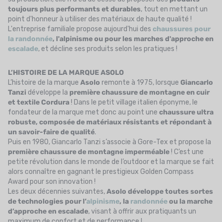
toujours plus performants et durables
, tout en mettant un
point d'honneur à utiliser des matériaux de haute qualité !
L'entreprise familiale propose aujourd'hui des
chaussures pour
la randonnée
, l'alpinisme ou pour les marches d'approche en
escalade
, et décline ses produits selon les pratiques !
L’HISTOIRE DE LA MARQUE ASOLO
L’histoire de la marque
Asolo
remonte à 1975, lorsque
Giancarlo
Tanzi
développe la
première chaussure de montagne en cuir
et textile Cordura
! Dans le petit village italien éponyme, le
fondateur de la marque met donc au point une
chaussure ultra
robuste, composée de matériaux résistants et répondant à
un savoir-faire de qualité
.
Puis en 1980, Giancarlo Tanzi s’associe à Gore-Tex et propose la
première chaussure de montagne imperméable
! C’est une
petite révolution dans le monde de l’outdoor et la marque se fait
alors connaître en gagnant le prestigieux Golden Compass
Award pour son innovation !
Les deux décennies suivantes,
Asolo
développe toutes sortes
de technologies pour l’
alpinisme
, la
randonnée
ou la marche
d’approche en escalade
, visant à offrir aux pratiquants un
maximum de confort et de performance !