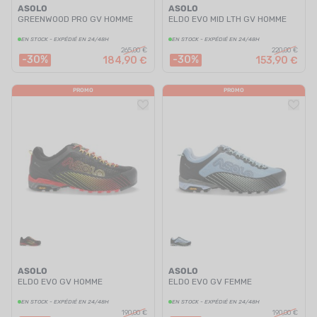
ASOLO
ASOLO
GREENWOOD PRO GV HOMME
ELDO EVO MID LTH GV HOMME
EN STOCK - EXPÉDIÉ EN 24/48H
EN STOCK - EXPÉDIÉ EN 24/48H
265,00 €
220,00 €
-30%
-30%
184,90 €
153,90 €
PROMO
PROMO
ASOLO
ASOLO
ELDO EVO GV HOMME
ELDO EVO GV FEMME
EN STOCK - EXPÉDIÉ EN 24/48H
EN STOCK - EXPÉDIÉ EN 24/48H
190,00 €
190,00 €