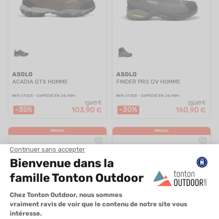
ASOLO
ASOLO
ACADIA GTX HOMME
FINDER PRO GV HOMME
EN STOCK - EXPÉDIÉ EN 24/48H
EN STOCK - EXPÉDIÉ EN 24/48H
159,95 €
230,00 €
-35%
-30%
103,90 €
160,90 €
PROMO
PROMO