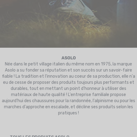
UTRITION
MARQUES
PROMO
CARTE CADEAU
MON PANIER
ASOLO
Née dans le petit village italien du même nom en 1975, la marque
Asolo a su fonder sa réputation et son succès sur un savoir-faire
MES FAVORIS
fiable ! La tradition et l'innovation au coeur de sa production, elle n'a
eu de cesse de proposer des produits toujours plus performants et
LE BLOG DES TONTONS
durables, tout en mettant un point d'honneur à utiliser des
matériaux de haute qualité ! L'entreprise familiale propose
CONTACT
aujourd'hui des chaussures pour la randonnée, l'alpinisme ou pour les
marches d'approche en escalade, et décline ses produits selon les
pratiques !