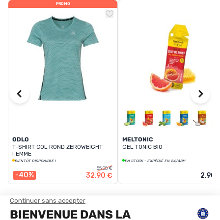
PROMO
ODLO
MELTONIC
T-SHIRT COL ROND ZEROWEIGHT
GEL TONIC BIO
FEMME
BIENTÔT DISPONIBLE !
EN STOCK - EXPÉDIÉ EN 24/48H
55,00 €
-40%
32,90 €
2,90 