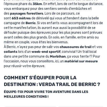
l'épreuve phare du
35km
. En effet, lors de cette longue distance,
vous embarquez pour des sentiers semés d'embûches et
des
paysages forestiers
. Lors de ce parcours, ce
sont
653 mètres
de dénivelé qui vous attendent dans la belle
campagne de
Berric
. Si vos enfants vous accompagnent lors de
cette manifestation, ils auront eux aussi la possibilité de se
défouler puisque des épreuves pour les plus jeunes sont prévues
avant celles des plus grands. En solo, en famille, entre amis ou
même en couple, vous êtes les bienvenus.
À Berric, n'ayez pas peur de salir vos
chaussures de trail
et vos
collants
lors d'un
week-end sportif
, convivial ! Un trail local
dans une petite commune du
Morbihan
, ça vous tente !? Pour
l'occasion, nous vous conseillons, ici, un
matériel sur mesure
pour réussir votre épreuve.
COMMENT S'ÉQUIPER POUR LA
DESTINATION : VERDA TRAIL DE BERRIC ?
ÉQUIPE-TOI POUR VIVRE TON AVENTURE DANS LES
MEILLEURES CONDITIONS !