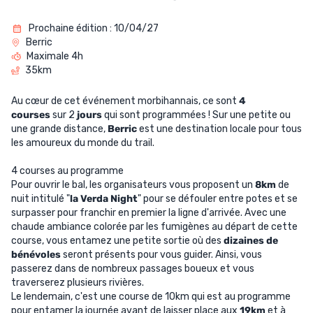
UTRITION
Prochaine édition : 10/04/27
MARQUES
Berric
Maximale 4h
PROMO
35km
CARTE CADEAU
Au cœur de cet événement morbihannais, ce sont
4
courses
sur 2
jours
qui sont programmées ! Sur une petite ou
une grande distance,
Berric
est une destination locale pour tous
MON PANIER
les amoureux du monde du trail.
MES FAVORIS
4 courses au programme
Pour ouvrir le bal, les organisateurs vous proposent un
8km
de
LE BLOG DES TONTONS
nuit intitulé "
la Verda Night
" pour se défouler entre potes et se
surpasser pour franchir en premier la ligne d'arrivée. Avec une
CONTACT
chaude ambiance colorée par les fumigènes au départ de cette
course, vous entamez une petite sortie où des
dizaines de
bénévoles
seront présents pour vous guider. Ainsi, vous
passerez dans de nombreux passages boueux et vous
traverserez plusieurs rivières.
Le lendemain, c'est une course de 10km qui est au programme
pour entamer la journée avant de laisser place aux
19km
et à