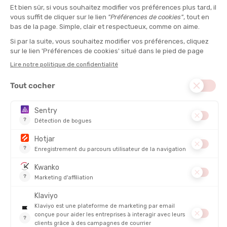
de la voix. En effet, ce qui fait le charme de cette manifestation
est son
côté familial
et son
aspect chaleureux
. Sous un temps
bien souvent ensoleillé, et non ce n'est pas une blague, vous
pouvez admirer les sportifs au cours de leur effort et bien
entendu les encourager tout en dévorant une bonne gauffre ou
en savourant une glace à l'italienne. Côté organisation, ce sont
plus de
150 bénévoles
qui donnent de leur temps et qui
mettent la main à la patte pour permettre un à cet événement
de se dérouler chaque année. Lors de cette épreuve, ce sont
principalement des athlètes du département ou de la région
Bretagne
qui figurent sur la grille de départ. A noter, que nous
pouvons y retrouver des spécialistes du triathlon mais aussi des
cadors de la course à pied, qui sont présents chaque week-end
sur les routes morbihannaises.
Pour vivre une épreuve au bord de la mer à la fin de l'été,
direction
Carnac
, ses menhirs et surtout sa Grande plage pour
participer à son triathlon ou encourager les triathlètes ! Et pour
une journée sportive sûr-mesure, nous vous faisons découvrir le
matériel approprié
pour effectuer de la nage, du vélo et de la
course à pied !
COMMENT S'ÉQUIPER POUR LA