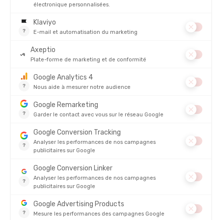
DESTINATION : TRIATHLON DE CARNAC ?
ÉQUIPE-TOI POUR VIVRE TON AVENTURE DANS LES
MEILLEURES CONDITIONS !
PROMO
ZEROD
MAKO
CHAUSSONS NEOPRENE
TRIFONCTION PRO SET-IN HOMME
EN STOCK - EXPÉDIÉ EN 24/48H
EN STOCK - EXPÉDIÉ EN 24/48H