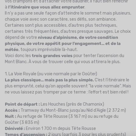
vos crampons et d’attacher votre baudrier, il faut bien réfléchir
à
l’itinéraire que vous allez emprunter
.
Il n’y a pas une seule façon d’atteindre le sommet mais plusieurs,
chaque voie avec son caractère, ses défis, son ambiance.
Certaines sont plus accessibles, d’autres plus techniques,
certaines très fréquentées, d’autres presque sauvages. Le choix
dépend de votre
niveau d’alpinisme, de votre condition
physique, de votre appétit pour l’engagement… et de la
météo
, toujours imprévisible là-haut.
Voici donc les
trois grandes voies
pour tenter l’ascension du
Mont Blanc. À vous de trouver celle qui vous attirera le plus.
1. La Voie Royale (ou voie normale par le Goûter)
La plus classique… mais pas la plus simple.
C’est l’itinéraire le
plus emprunté, celui qu’on appelle souvent "la voie normale". Mais
ne vous laissez pas tromper par ce terme : l’effort est bien réel !
Point de départ :
Les Houches (près de Chamonix)
Accès :
Tramway du Mont-Blanc jusqu’au Nid d’Aigle (2 372 m)
Nuit :
Au refuge de Tête Rousse (3 167 m) ou au refuge du
Goûter (3 835 m)
Dénivelé :
Environ 1 700 m depuis Tête Rousse
Temps d’ascension :
2 jours (parfois 3 pour les plus prudents)