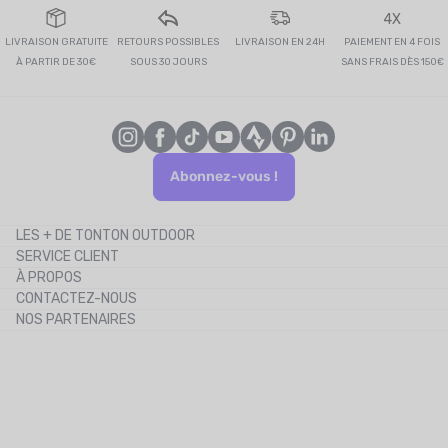
4X
LIVRAISON GRATUITE
RETOURS POSSIBLES
LIVRAISON EN 24H
PAIEMENT EN 4 FOIS
À PARTIR DE 30€
SOUS 30 JOURS
SANS FRAIS DÈS 150€
Abonnez-vous !
LES + DE TONTON OUTDOOR
SERVICE CLIENT
Le blog
À PROPOS
Le cashback
CONTACTEZ-NOUS
Les codes promos
NOS PARTENAIRES