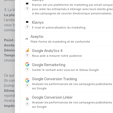
3. La Voie Italienne (refuge Gonella)
La plus sauvage et la plus belle.
Votre dada est la solitude,
l'ambiance haute montagne, la pure, la vraie ? La voie italienne
vous transporte dans un décor grandiose, loin de la foule. Moins
connue, elle est pourtant d’une
beauté rare
.
Point de départ :
Val Veny (Courmayeur, Italie)
Accès :
Marche d’approche jusqu’au
refuge Gonella
(3 071 m)
Dénivelé :
Près de 1 800 m jusqu’au sommet
Temps d’ascension :
2 à 3 jours (selon le rythme et l’approche
choisie)
Ce qui vous attend
On commence par une longue montée au refuge Gonella
(comptez 4 à 5h). Ensuite, l’ascension passe par le
glacier du
Dôme
, un terrain glaciaire immense et magnifique, jusqu’à
rejoindre l’arête des Bosses, commune à la voie normale. C’est un
itinéraire engagé, avec des zones crevassées et un
besoin
impératif de vigilance météo
.