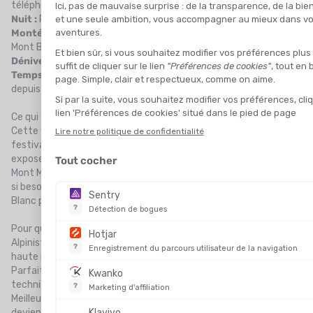
téléphérique depuis Chamonix
Nuit :
Refuge des Cosmiques (3 613 m)
Montées successives :
Mont Blanc du Tacul - Mont Maudit -
Mont Blanc
Dénivelé positif :
Environ 1 600 m depuis les Cosmiques
Temps d’ascension :
Généralement en 1 jour (départ de nuit
depuis le refuge)
Ce qui vous attend
Cette voie, aussi appelée
la traversée des 3 Monts
, est un
festival de sommets. On commence par gravir le
Tacul
, souvent
exposé aux chutes de séracs, puis vient le
Mur de la Côte
sur le
Mont Maudit, parfois très raide (40-50°), équipé de cordes fixes
si besoin. Après cet effort intense, l’ultime montée au Mont
Blanc paraît presque douce… mais attention à l’altitude !
Pour qui ?
Alpinistes
aguerris
avec une expérience de la progression en
haute montagne
Parfait pour les amateurs d’esthétique et de challenge
technique
Meilleure période : début d’été, avant que les crevasses ne
deviennent trop ouvertes