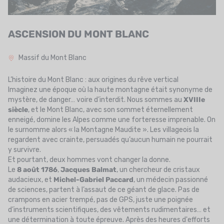
UTRITION
MARQUES
ASCENSION DU MONT BLANC
PROMO
Massif du Mont Blanc
CARTE CADEAU
L’histoire du Mont Blanc : aux origines du rêve vertical
Imaginez une époque où la haute montagne était synonyme de
MON PANIER
mystère, de danger… voire d’interdit. Nous sommes au
XVIIIe
siècle
, et le Mont Blanc, avec son sommet éternellement
MES FAVORIS
enneigé, domine les Alpes comme une forteresse imprenable. On
le surnomme alors « la Montagne Maudite ». Les villageois la
LE BLOG DES TONTONS
regardent avec crainte, persuadés qu’aucun humain ne pourrait
y survivre.
CONTACT
Et pourtant, deux hommes vont changer la donne.
Le
8 août 1786
,
Jacques Balmat
, un chercheur de cristaux
audacieux, et
Michel-Gabriel Paccard
, un médecin passionné
de sciences, partent à l’assaut de ce géant de glace. Pas de
crampons en acier trempé, pas de GPS, juste une poignée
d’instruments scientifiques, des vêtements rudimentaires… et
une détermination à toute épreuve. Après des heures d'efforts