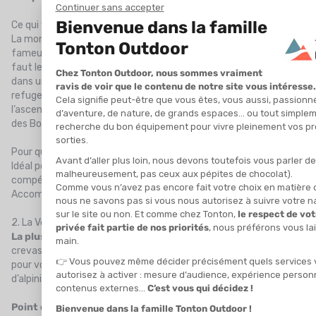
Ce qui vous attend
La montée jusqu’au refuge du Goûter nécessite de franchir le
fameux
couloir du Goûter
, connu pour ses chutes de pierres, il
faut le traverser tôt le matin, “à la fraîche”. Ensuite, on monte
dans un
long couloir raide équipé de câbles
avant d’arriver au
refuge. Le lendemain, le vrai challenge commence avec
l’ascension du
Dôme du Goûter
, du
refuge Vallot
, puis de l’arête
des Bosses, une ligne aérienne mythique jusqu’au sommet.
Pour qui ?
Idéal pour les personnes
en bonne forme physique
mais sans
compétences techniques poussées.
Accompagné d’un guide, c’est la voie la plus accessible.
2. La Voie des 3 Monts (ou traversée depuis l’Aiguille du Midi)
La plus technique et la plus spectaculaire.
Envie de glace, de
crevasses et de sensations alpines ? La voie des 3 Monts est
pour vous. Elle demande une bonne maîtrise des techniques
d’alpinisme et un mental bien musclé.
Point de départ :
Aiguille du Midi (3 842 m) – accessible en