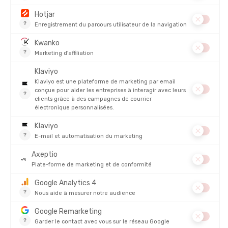
courses : c’est
un véritable accompagnement
pour tous les
coureurs passionnés !
Les étapes du Challenge Douar Alré 2025-2026 (14 ème édition)
Découvrez ci-dessous toutes les courses du
Challenge Douar
Alré 2025-2026
:
Étape 1 :
Les bosses de Lanvaux à Pluvigner
12km / 24km (21
septembre 2025)
Étape 2 :
Cross-country des polices à Carnac
8km (4 octobre
2025)
Étape 3 :
Le Trail de Brec'h
13.5 km / 22km (2 novembre 2025)
Étape 4 :
La Corrida de Noel à Auray
8km (12 décembre 2025)
Étape 5 :
Les Fouléées de Plougoumelen
9km / 16km (22 mars
2026)
Étape 6 :
Trail de la forêt de Camors
7.5km / 14km / 24km
(28 mars 2026)
Étape 7 :
Entre Lande et Océan
à Quiberon
10km / 20km (12
avril 2026)
Étape 8 :
Trail de Sainte Marie à Ploemel
10km / 21km (1er mai
2026)
Étape 9 :
Trail des 3 Clochers à Plumergat
13km / 25km (10