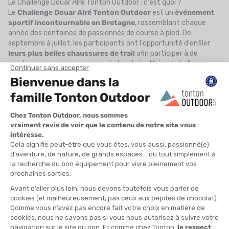
Le Challenge Douar Alré Tonton Outdoor : c'est quoi ?
Le
Challenge Douar Alré Tonton Outdoor
est un
événement
sportif incontournable en Bretagne
, rassemblant chaque
année des centaines de passionnés de course à pied. De
septembre à juillet, les participants ont l'opportunité d'enfiler
leurs plus belles chaussures de trail
afin participer à de
nombreuses courses au cœur du territoire. Mais ce challenge
n'est pas seulement une compétition sportive, il porte aussi un
engagement fort pour la nature et le patrimoine local
:
Encourager la pratique du trail et de la course nature
en
Morbihan.
Préserver et rouvrir des sentiers
pour les coureurs et
randonneurs.
Valoriser la culture bretonne
et ses territoires.
Créer un esprit de communauté
et favoriser la convivialité
entre participants.
Le challenge contribue ainsi à un projet d’envergure :
la création
d’une “ligne verte”
traversant tout le Pays d’Auray, de Camors
à Quiberon. Cette initiative permet de
connecter les sentiers
existants
et d’offrir aux locaux et visiteurs
un réseau de
chemins préservés et entretenus
.