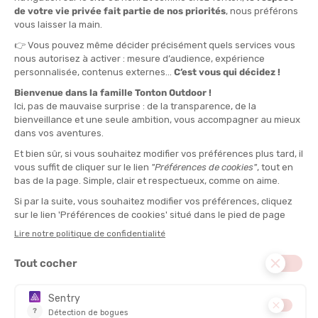
Côté sportif, les performances des coureurs sont suivies de près
grâce à des
classements actualisés en temps réel
. En effet
tout au long de ce challenge dédié à la course à pied, les
coureurs accumulent des points à chaque course
en
fonction de leur performance. Plusieurs classements sont alors
établis. Grâce à
RunnerBreizh
, les résultats sont mis à jour
en
temps réel
et accessibles en ligne.
Classement général
: récompensant les coureurs les plus
réguliers.
Classements par catégorie
: distinguant les différentes
tranches d’âge.
Un partenariat solide avec l'enseigne Tonton Outdoor
Depuis plusieurs éditions maintenant, ce
challenge
morbihannais
bénéficie du soutien de
Tonton Outdoor
,
renforçant ainsi la visibilité de l'événement et offrant aux
participants des services et produits adaptés à leurs besoins
sportifs. Ainsi, chaque participant reçoit des récompenses, des
lots ou encore de nombreux conseils personnalisés. Avec
Tonton Outdoor
, l’expérience du challenge ne se limite pas aux