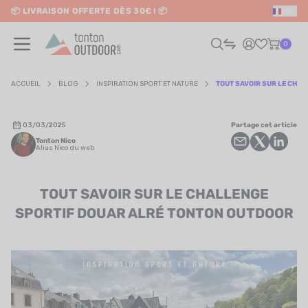
📦 LIVRAISON OFFERTE DÈS 30€ ! 📦
FR
o content
✨ RETRAIT EN MAGASIN GRATUIT
0
ACCUEIL
BLOG
INSPIRATION SPORT ET NATURE
TOUT SAVOIR SUR LE CHA
HOMME
03/03/2025
Partage cet article
Tonton Nico
FEMME
Alias Nico du web
RAIL / RUNNING
TOUT SAVOIR SUR LE CHALLENGE
SPORTIF DOUAR ALRÉ TONTON OUTDOOR
RANDONNÉE / VOYAGE
RIATHLON / NATATION
AUTRES SPORTS
ÉLECTRONIQUE