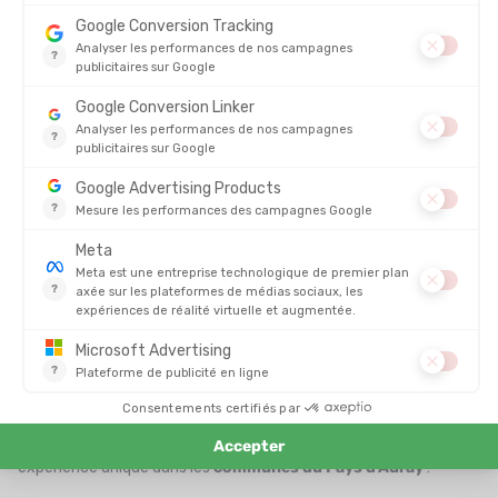
mai 2026)
Étape 10 :
Trail d'Auray
10km / 15km / 29km (7 juin 2026)
Étape 11 :
Courses de Landévant Sport Nature
10km / 20km
(14 juin 2026)
Étape 12 :
Foulées d'Erdeven
10km / semi-marathon (21 juin
2026)
Étape 13 :
Foulées du Large à Quiberon
5km / 10km (19 juillet
2026)
Étape 14 :
Tour de Houat
19km / 9.5km (29 août 2026)
Ce
programme sportif riche et varié
permet aux participants
de s'adonner à différentes disciplines, telles que le
trail
, la
course sur route.
À noter que de nombreuses
étapes du
Challenge Douar Alré
comportent des
épreuves de marche
nordique
.
Le
Challenge Douar Alré Tonton Outdoor
est plus qu'une
simple compétition sportive ; c'est une célébration de la culture
bretonne, une invitation à découvrir des paysages
exceptionnels et une opportunité de se dépasser dans une
ambiance conviviale et chaleureuse. Que vous soyez coureur
aguerri ou amateur, rejoignez l'aventure et participez à cette
expérience unique dans les
communes du Pays d'Auray
!