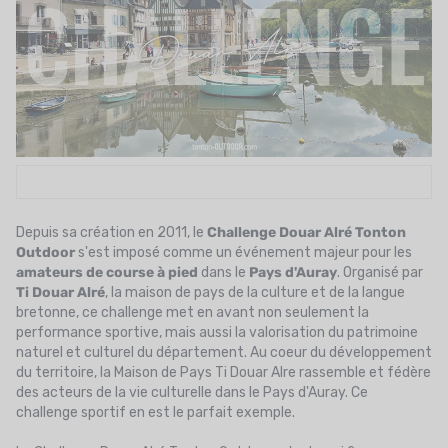
UTRITION
MARQUES
PROMO
CARTE CADEAU
MON PANIER
MES FAVORIS
Depuis sa création en 2011, le
Challenge Douar Alré Tonton
Outdoor
s'est imposé comme un événement majeur pour les
amateurs de course à pied
dans le
Pays d'Auray
. Organisé par
LE BLOG DES TONTONS
Ti Douar Alré
, la maison de pays de la culture et de la langue
bretonne, ce challenge met en avant non seulement la
CONTACT
performance sportive, mais aussi la valorisation du patrimoine
naturel et culturel du département. Au coeur du développement
du territoire, la Maison de Pays Ti Douar Alre rassemble et fédère
des acteurs de la vie culturelle dans le Pays d'Auray. Ce
challenge sportif en est le parfait exemple.