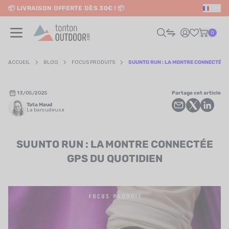
📦 LIVRAISON OFFERTE DÈS 30€ ! 📦
FR
o content
✨ RETRAIT EN MAGASIN GRATUIT
0
ACCUEIL
BLOG
FOCUS PRODUITS
SUUNTO RUN : LA MONTRE CONNECTÉE G
HOMME
13/05/2025
Partage cet article
Tata Maud
FEMME
La baroudeuse
RAIL / RUNNING
SUUNTO RUN : LA MONTRE CONNECTÉE
GPS DU QUOTIDIEN
RANDONNÉE / VOYAGE
RIATHLON / NATATION
AUTRES SPORTS
ÉLECTRONIQUE