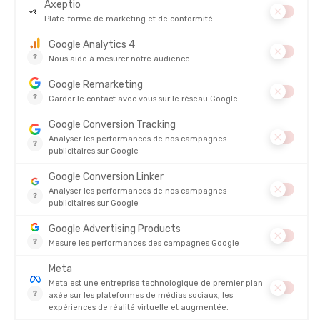
Légère, compacte et endurante, la
Suunto Run
coche toutes
les cases de la
montre connectée
pensée pour les coureurs
réguliers. Avec seulement 36 grammes au poignet et une
autonomie impressionnante allant jusqu’à 12 jours en usage
quotidien, elle sait se faire oublier tout en vous apportant les
données essentielles pour progresser. Pas de fioritures inutiles :
cette montre va droit à l’essentiel, avec un
GPS double bande
ultra précis, un suivi d’activité complet, et des fonctions
dédiées à la course à pied.
Elle s’adresse à celles et ceux qui courent souvent, mais ne
veulent pas s’encombrer de fonctions trop complexes.
Son
interface claire, son écran AMOLED lumineux, et son prix
très bien placé
en font une excellente alternative à d'autres
modèles du même segment comme la
Coros Pace 3
ou la
Garmin Forerunner 255
. Bref, une montre simple, fiable et
efficace pour aller loin sans se prendre la tête.