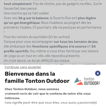
tout simplement
. Pas de chichis, pas de gadgets inutiles. Juste
l’essentiel, bien pensé.
Une montre qui se fait oublier
Avec ses
36 g sur la balance
, la Suunto Run est
plus légère
qu’un gel énergétique
. Nous l’oublions au poignet dès les
premières foulées. Et pourtant, elle ne perd pas en performance
!
Pour les runners du quotidien (et les autres)
Conçue pour vous accompagner
sur tous les terrains de jeu
,
elle embarque des
fonctions spécifiques à la course
et
34
profils sportifs
. Oui, même si vous êtes tenté par une séance
de yoga ou un tour en vélo, elle répondra présente.
Un style épuré, un écran AMOLED qui claque
Côté look, on reste sur
du sobre et efficace
. L’écran AMOLED est
ultra net, lumineux, et le
bracelet textile
assure un maintien
parfait. Petit plus sympa : la
molette rotative
pour naviguer
sans prise de tête, même avec les doigts humides.