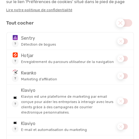
Rythme cardiaque, sommeil, récupération, calories, pas, charge
d’entraînement. Elle garde un œil sur tout. Et
vous apprend à
mieux récupérer
pour mieux performer.
Récapitulatif
Écran
: Amoled
Poids
: 36 g
Résolution
: 466 x 466
Étanchéité
: 50 m de profondeur
Diamètre
: 46 mm
Molette
: oui
Modes sportifs
: 34
Autonomie
: 20 H
Comparatif de la Suunto Run vs les autres montres connectées
Suunto