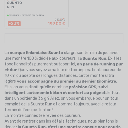
SUUNTO
RUN
EN STOCK - EXPÉDIÉ EN 24/48H
249,00 €
-20%
199,00 €
La
marque finlandaise Suunto
élargit son terrain de jeu avec
une montre 100 % dédiée aux coureurs :
la
Suunto Run
. Exit les
fonctionnalités purement outdoor : ici,
on parle de running pur
et dur
. Que vous soyez amateur de footing matinal, coureur de
10 km ou adepte des longues distances, cette montre ultra
légère
vous accompagne du premier au dernier kilomètre
.
Et si on vous disait qu’elle combine
précision GPS, suivi
intelligent, autonomie béton et confort au poignet
, le tout
dans un boîtier de 36 g ? Allez, on vous embarque pour un tour
complet de la Suunto Run et comme toujours, avec le retour
terrain de l’équipe Tonton !
La montre connectée rêvée des coureurs
Avant de rentrer dans les détails techniques, nous plantons le
décor :
la Suunto Run, c’est une montre conçue pour courir,