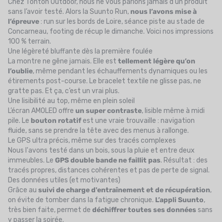
Chez Tonton Outdoor, nous ne vous parlons jamais d’un produit
sans l’avoir testé. Alors la Suunto Run,
nous l’avons mise à
l’épreuve
: run sur les bords de Loire, séance piste au stade de
Concarneau, footing de récup le dimanche. Voici nos impressions
100 % terrain.
Une légèreté bluffante dès la première foulée
La montre ne gêne jamais. Elle est
tellement légère qu’on
l’oublie
, même pendant les échauffements dynamiques ou les
étirements post-course. Le bracelet textile ne glisse pas, ne
gratte pas. Et ça, c’est un vrai plus.
Une lisibilité au top, même en plein soleil
L’écran AMOLED offre
un super contraste
, lisible même à midi
pile. Le
bouton rotatif
est une vraie trouvaille : navigation
fluide, sans se prendre la tête avec des menus à rallonge.
Le GPS ultra précis, même sur des tracés complexes
Nous l'avons testé dans un bois, sous la pluie et entre deux
immeubles. Le
GPS double bande ne faillit pas
. Résultat : des
tracés propres, distances cohérentes et pas de perte de signal.
Des données utiles (et motivantes)
Grâce au
suivi de charge d'entraînement et de récupération
,
on évite de tomber dans la fatigue chronique.
L’appli Suunto
,
très bien faite, permet de
déchiffrer toutes ses données
sans
y passer la soirée.