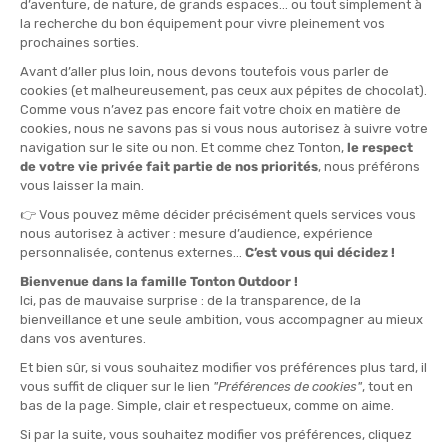
Caractéristiques principales de la montre Suunto Run
Maintenant que nous connaissons la philosophie de la Suunto
Run, passons aux détails techniques. Parce que nous aimons les
montres connectées
qui tiennent la route
et la distance
.
Une autonomie qui donne de l’élan
Vous êtes du genre à oublier votre câble de recharge ? Ça tombe
bien. En mode montre connectée, la Suunto Run tient
jusqu’à
12 jours
. En mode GPS, elle assure
20 heures de tracking ultra
précis
, et
40 heures
en mode économie.
GPS double bande : le top pour suivre vos parcours
Grâce à la
technologie GNSS double bande
, vous bénéficiez
d’un
signal hyper fiable
, même dans les zones boisées ou les
rues étroites. Adieu les traces qui partent en zigzag !
Une montre connectée (mais pas envahissante)
Notifications téléphone, contrôle de la musique, météo en
direct, alarme, exercices de respiration... Elle sait tout faire ou
presque, mais reste discrète. Et surtout,
elle ne vous
interrompt pas en pleine séance de fractionné
.
Suivi complet de votre corps