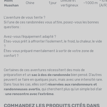
Mont
Difficile et
~10 
Chine
1 jour
~1 000 m
Huashan
vertigineux
(A/R
L'aventure de vous tente ?
Si l’une de ces randonnées vous attire, posez-vous les bonnes
questions :
Avez-vous l’équipement adapté ?
Êtes-vous prêt à affronter l’isolement, le froid, la chaleur, le vide
?
Êtes-vous préparé mentalement à sortir de votre zone de
confort ?
Certaines de ces aventures nécessitent des mois de
préparation et un
sac à dos de randonnée
bien pensé. D’autres
peuvent se faire en quelques jours, mais avec une intensité rare.
Dans tous les cas, elles sont
réservées aux randonneurs et
randonneuses avertis
, qui cherchent plus qu’un simple bol d’air
:
une rencontre avec l’extrême
.
COMMANDEZ LES PRODUITS CITÉS DANS