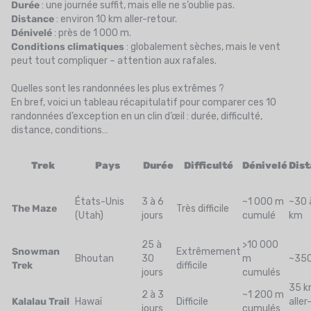
Durée
: une journée suffit, mais elle ne s’oublie pas.
Distance
: environ 10 km aller-retour.
Dénivelé
: près de 1 000 m.
Conditions climatiques
: globalement sèches, mais le vent
peut tout compliquer – attention aux rafales.
Quelles sont les randonnées les plus extrêmes ?
En bref, voici un tableau récapitulatif pour comparer ces 10
randonnées d’exception en un clin d’œil : durée, difficulté,
distance, conditions…
Trek
Pays
Durée
Difficulté
Dénivelé
Dis
États-Unis
3 à 6
~1 000 m
~30 
The Maze
Très difficile
(Utah)
jours
cumulé
km
25 à
>10 000
Snowman
Extrêmement
Bhoutan
30
m
~35
Trek
difficile
jours
cumulés
35 
2 à 3
~1 200 m
Kalalau Trail
Hawaï
Difficile
aller
jours
cumulés