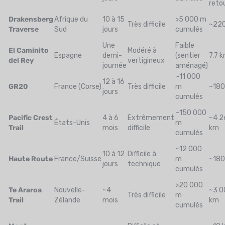
reto
Drakensberg
Afrique du
10 à 15
>5 000 m
Très difficile
~22
Traverse
Sud
jours
cumulés
Une
Faible
El Caminito
Modéré à
Espagne
demi-
(sentier
7,7 
del Rey
vertigineux
journée
aménagé)
~11 000
12 à 16
GR20
France (Corse)
Très difficile
m
~180
jours
cumulés
~150 000
Pacific Crest
4 à 6
Extrêmement
~4 2
États-Unis
m
Trail
mois
difficile
km
cumulés
~12 000
10 à 12
Difficile à
Haute Route
France/Suisse
m
~180
jours
technique
cumulés
>20 000
Te Araroa
Nouvelle-
~4
~3 0
Très difficile
m
Trail
Zélande
mois
km
cumulés