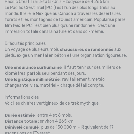
Pacific Crest Trail, États-Unis – L’odyssée de 4 265 km
Le Pacific Crest Trail (PCT) est l’un des plus longs treks au
monde. Il relie le Mexique au Canada à travers les déserts, les
forêts et les montagnes de l’Ouest américain. Popularisé par le
film
Wild
, le PCT est bien plus qu’une randonnée : c’est une
immersion totale dans la nature et dans soi-même.
Difficultés principales
Un voyage de plusieurs mois
chaussures de randonnée
aux
pieds, exige un mental en béton et une organisation rigoureuse.
Une endurance surhumaine
: il faut tenir sur des milliers de
kilomètres, parfois seul pendant des jours.
Une logistique millimétrée
: ravitaillement, météo
changeante, visa, matériel – chaque détail compte.
Informations clés
Voici les chiffres vertigineux de ce trek mythique :
Durée estimée
: entre 4 et 6 mois.
Distance totale
: environ 4 265 km.
Dénivelé cumulé
: plus de 150 000 m – l’équivalent de 17
ascensions de l’Everest.