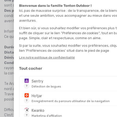
Une progression sur terrain glaciaire
: crampons et piolet
sont souvent indispensables, surtout en début de saison.
Des passages engagés
: altitude, efforts soutenus et
conditions changeantes peuvent transformer une étape en
aventure.
Informations clés
Ce qu’il faut savoir avant de fouler la neige des Alpes :
Durée
: entre 10 et 12 jours selon l’itinéraire choisi.
Distance
: environ 180 km.
Dénivelé cumulé
: plus de 12 000 m, à travers cols et vallées.
Conditions climatiques
: glaciaire, froid sec ou intense, fort
rayonnement solaire – la crème solaire est aussi essentielle que
la corde.
Te Araroa Trail, Nouvelle-Zélande – L’île du long nuage blanc, du
nord au sud
Traverser la Nouvelle-Zélande à pied, du Cap Reinga à Bluff, c’est
possible. Mais le
Te Araroa Trail
est aussi beau qu’exigeant.
Difficultés principales
C’est une immersion complète dans la nature néo-zélandaise,