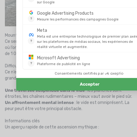
Mount Huashan, Chine – Vertige garanti
Ce sentier chinois est célèbre pour sa “Plank Walk” : un passage
où l’on avance sur des planches fixées à flanc de falaise, à plus
de 1 000 mètres d’altitude.
Difficultés principales
Ce n’est pas tant une randonnée qu’un test psychologique
grandeur nature.
Une traversée suspendue dans le vide
: les planches sont
étroites, les chaînes rudimentaires – mieux vaut avoir le pied sûr.
Un affrontement mental intense
: le vide est omniprésent. La
peur peut être votre principal obstacle.
Informations clés
Un aperçu rapide de cette ascension mythique :