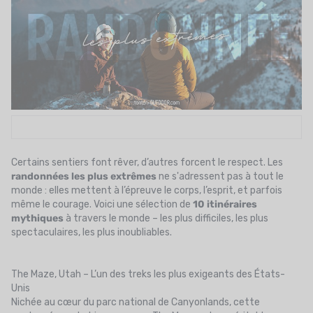
UTRITION
MARQUES
PROMO
CARTE CADEAU
MON PANIER
MES FAVORIS
Certains sentiers font rêver, d’autres forcent le respect. Les
randonnées
les plus extrêmes
ne s'adressent pas à tout le
monde : elles mettent à l’épreuve le corps, l’esprit, et parfois
LE BLOG DES TONTONS
même le courage. Voici une sélection de
10 itinéraires
mythiques
à travers le monde – les plus difficiles, les plus
CONTACT
spectaculaires, les plus inoubliables.
The Maze, Utah – L’un des treks les plus exigeants des États-
Unis
Nichée au cœur du parc national de Canyonlands, cette