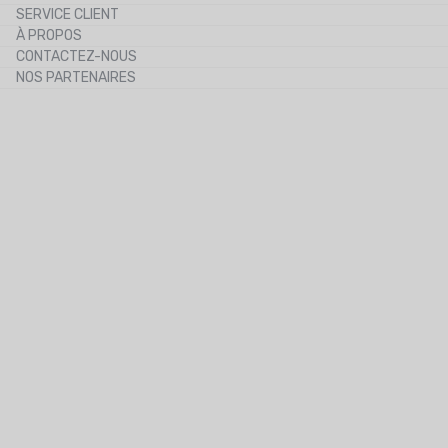
SERVICE CLIENT
Le blog
À PROPOS
Le cashback
CONTACTEZ-NOUS
Les codes promos
NOS PARTENAIRES