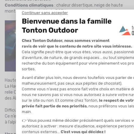
Conditions climatiques
: chaleur désertique, neige de haute
montagne, pluie, froid – le PCT traverse toutes les saisons.
Haute Route, Alpes – De Chamonix à Zermatt, par les glaciers
La Haute Route est une traversée alpine de haute volée. Elle
relie Chamonix à Zermatt en passant par les plus beaux glaciers
des Alpes.
Difficultés principales
Ce n’est pas une simple randonnée, mais une véritable initiation
à l’alpinisme.