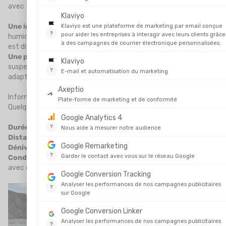
avec tout ce qu’elle a de sauvage et imprévisible.
Une incroyable variété de terrains
: plages de sable, forêts
humides, crêtes alpines, rivières à traverser à gué – chaque jour
est différent.
Une progression parfois technique
: la boue, les ponts
suspendus, les tronçons isolés demandent attention et
adaptation.
Informations clés
Quelques chiffres pour bien saisir l’envergure de ce trek :
Durée estimée
: environ 4 mois.
Distance
: environ 3 000 km.
Dénivelé cumulé
: plus de 20 000 m – étalé sur tout le pays.
Conditions climatiques
: tropicales au nord, alpines au sud,
avec des contrastes forts selon la saison.