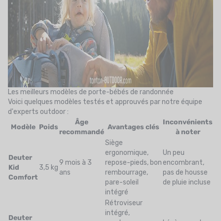
Les meilleurs modèles de porte-bébés de randonnée
Voici quelques modèles testés et approuvés par notre équipe
d'experts outdoor :
Âge
Inconvénients
Modèle
Poids
Avantages clés
recommandé
à noter
Siège
ergonomique,
Un peu
Deuter
9 mois à 3
repose-pieds, bon
encombrant,
Kid
3,5 kg
ans
rembourrage,
pas de housse
Comfort
pare-soleil
de pluie incluse
intégré
Rétroviseur
intégré,
Deuter