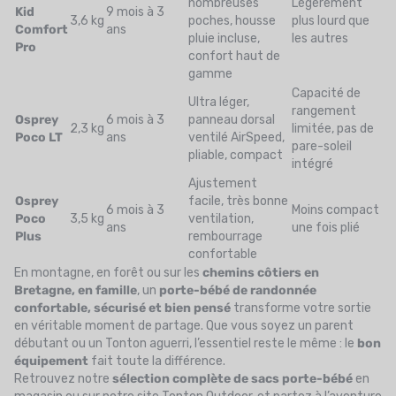
nombreuses
Légèrement
Kid
9 mois à 3
3,6 kg
poches, housse
plus lourd que
Comfort
ans
pluie incluse,
les autres
Pro
confort haut de
gamme
Capacité de
Ultra léger,
rangement
Osprey
6 mois à 3
panneau dorsal
2,3 kg
limitée, pas de
Poco LT
ans
ventilé AirSpeed,
pare-soleil
pliable, compact
intégré
Ajustement
Osprey
facile, très bonne
6 mois à 3
Moins compact
Poco
3,5 kg
ventilation,
ans
une fois plié
Plus
rembourrage
confortable
En montagne, en forêt ou sur les
chemins côtiers en
Bretagne, en famille
, un
porte-bébé de randonnée
confortable, sécurisé et bien pensé
transforme votre sortie
en véritable moment de partage. Que vous soyez un parent
débutant ou un Tonton aguerri, l’essentiel reste le même : le
bon
équipement
fait toute la différence.
Retrouvez notre
sélection complète de sacs porte-bébé
en