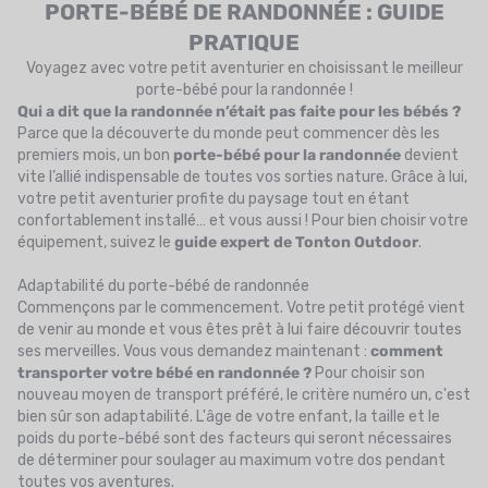
PORTE-BÉBÉ DE RANDONNÉE : GUIDE
UTRITION
PRATIQUE
MARQUES
Voyagez avec votre petit aventurier en choisissant le meilleur
porte-bébé pour la randonnée !
PROMO
Qui a dit que la randonnée n’était pas faite pour les bébés ?
Parce que la découverte du monde peut commencer dès les
CARTE CADEAU
premiers mois, un bon
porte-bébé pour la randonnée
devient
vite l’allié indispensable de toutes vos sorties nature. Grâce à lui,
votre petit aventurier profite du paysage tout en étant
MON PANIER
confortablement installé… et vous aussi ! Pour bien choisir votre
équipement, suivez le
guide expert de Tonton Outdoor
.
MES FAVORIS
Adaptabilité du porte-bébé de randonnée
LE BLOG DES TONTONS
Commençons par le commencement. Votre petit protégé vient
de venir au monde et vous êtes prêt à lui faire découvrir toutes
CONTACT
ses merveilles. Vous vous demandez maintenant :
comment
transporter votre bébé en randonnée ?
Pour choisir son
nouveau moyen de transport préféré, le critère numéro un, c'est
bien sûr son adaptabilité. L'âge de votre enfant, la taille et le
poids du porte-bébé sont des facteurs qui seront nécessaires
de déterminer pour soulager au maximum votre dos pendant
toutes vos aventures.