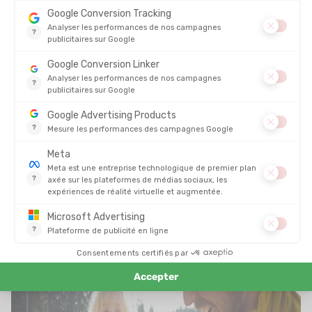
Certains modèles incluent un
pare-soleil
intégré (comme le
KC
Sun Roof
de Deuter) et une
housse de pluie
pour garder bébé
bien au sec. Ces
protections météo
sont vivement
recommandées pour vos randos estivales ou vos treks en
altitude.
Rangement malin et accessoires pratiques
Voici les
options qui font la différence
dans votre quotidien de
randonneur-parent :
Poches de rangement
accessibles sans retirer le porte-bébé
(pour biberon, goûter, couches)
Compartiment pour poche à eau
(hydratation facile pour le
porteur)
Rétroviseur
pour garder un œil sur bébé pendant la marche
(présent sur le Kid Comfort Pro)
Modèle pliable
, idéal pour le transport et le rangement à la
maison