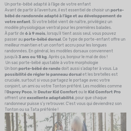
Un porte-bébé adapté à l’âge de votre enfant
Avant de partir à l’aventure, il est essentiel de choisir un
porte-
bébé de randonnée adapté à l’âge et au développement de
votre enfant
. Si votre bébé vient de naître, privilégiez un
modèle physiologique ventral pour les premières balades.
À partir de
6 à 9 mois
, lorsqu’il tient assis seul, vous pouvez
passer au
porte-bébé dorsal
. Ce type de porte-enfant offre un
meilleur maintien et un confort accru pour les longues
randonnées. En général, les modèles dorsaux conviennent
jusqu’à
3 ans ou 18 kg
. Après ça, bonjour le mal de dos !
Un sac porte-bébé ajustable à votre morphologie
Un bon
porte-bébé de rando
doit aussi s’adapter à vous. La
possibilité de régler le panneau dorsal
et les bretelles est
cruciale, surtout si vous partagez le portage avec votre
conjoint, un ami ou votre Tonton préféré. Les modèles comme
l’
Osprey Poco
, le
Deuter Kid Comfort
ou le
Kid Comfort Pro
offrent une
excellente adaptabilité
, pour que chaque
randonneur puisse s’y retrouver. C'est vous qui deviendrez son
Tonton ou sa Tata préférée !