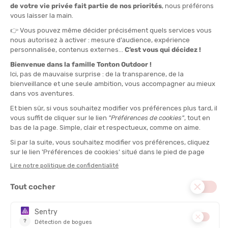
Sécurité du porte-bébé
Le porte-bébé doit aussi répondre à des
normes de
sécurité
très strictes, et être suffisamment
stable
pour ne pas
voir le danger venir.
La sécurité des matériaux
La
sécurité des matériaux
est un point non négociable. Optez
pour des tissus
sans PFC
,
hypoallergéniques
, et idéalement
certifiés Bluesign®
. Ces garanties assurent que le contact
prolongé avec la peau de bébé ne présente aucun danger.
La stabilité
Un
harnais 5 points
, comme celui qu’on retrouve sur les
meilleurs porte-bébés de randonnée, est essentiel pour
maintenir bébé bien en place
. Le cadre doit également être
solide et stable
, notamment quand vous posez le sac au sol.
Les modèles Deuter ou Osprey sont souvent plébiscités pour
leur robustesse et leur sécurité.