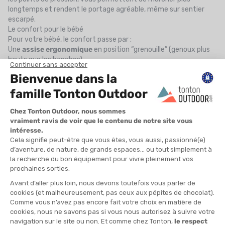
longtemps et rendent le portage agréable, même sur sentier
escarpé.
Le confort pour le bébé
Pour votre bébé, le confort passe par :
Une
assise ergonomique
en position “grenouille” (genoux plus
hauts que les hanches)
Un
siège réglable en hauteur
, avec menton juste au-dessus de
la boucle de sécurité
Des
repose-pieds
pour favoriser la circulation sanguine
Une
ventilation optimale
, grâce à un dos en mesh ou un
système type AirSpeed (comme chez Osprey)
Un bébé bien installé, c’est une randonnée sans pleurs… et pleine
de sourires.