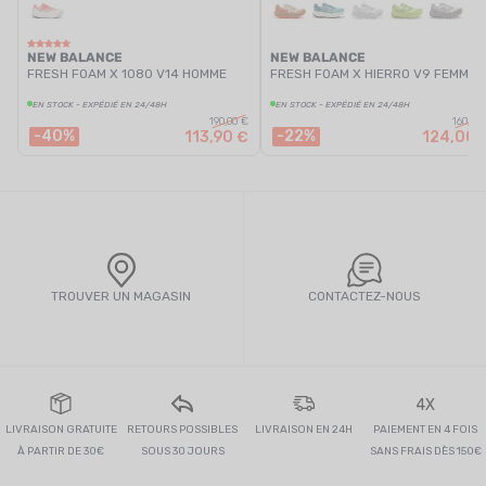
NEW BALANCE
NEW BALANCE
FRESH FOAM X 1080 V14 HOMME
FRESH FOAM X HIERRO V9 FEMME
EN STOCK - EXPÉDIÉ EN 24/48H
EN STOCK - EXPÉDIÉ EN 24/48H
190,00 €
160,00
-40%
-22%
113,90 €
124,00 
TROUVER UN MAGASIN
CONTACTEZ-NOUS
4X
LIVRAISON GRATUITE
RETOURS POSSIBLES
LIVRAISON EN 24H
PAIEMENT EN 4 FOIS
À PARTIR DE 30€
SOUS 30 JOURS
SANS FRAIS DÈS 150€