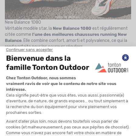
New Balance 1080
Véritable modèle star, la
New Balance 1080
est régulièrement
citée comme
l’une des
meilleures
chaussures running
New
Balance
. Elle combine confort, amorti et polyvalence, ce qui la
rend parfaite pour les coureurs réguliers.
New Balance Hierro (Trail)
Pour les amateurs de nature, les
chaussures trail New Balance
comme la Hierro offrent une accroche redoutable et une
protection optimale. Elles permettent d’affronter les terrains
accidentés en toute sécurité, tout en conservant le confort
typique de la marque.