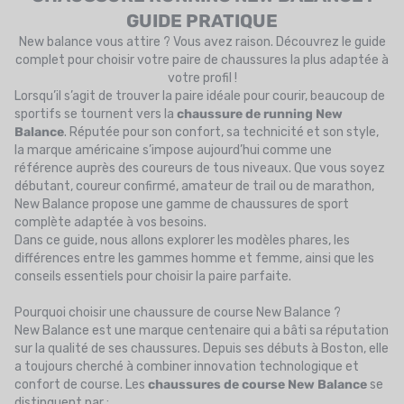
GUIDE PRATIQUE
UTRITION
New balance vous attire ? Vous avez raison. Découvrez le guide
MARQUES
complet pour choisir votre paire de chaussures la plus adaptée à
votre profil !
PROMO
Lorsqu’il s’agit de trouver la paire idéale pour courir, beaucoup de
sportifs se tournent vers la
chaussure de running New
CARTE CADEAU
Balance
. Réputée pour son confort, sa technicité et son style,
la marque américaine s’impose aujourd’hui comme une
MON PANIER
référence auprès des coureurs de tous niveaux. Que vous soyez
débutant, coureur confirmé, amateur de trail ou de marathon,
New Balance propose une gamme de chaussures de sport
MES FAVORIS
complète adaptée à vos besoins.
Dans ce guide, nous allons explorer les modèles phares, les
LE BLOG DES TONTONS
différences entre les gammes homme et femme, ainsi que les
conseils essentiels pour choisir la paire parfaite.
CONTACT
Pourquoi choisir une chaussure de course New Balance ?
New Balance est une marque centenaire qui a bâti sa réputation
sur la qualité de ses chaussures. Depuis ses débuts à Boston, elle
a toujours cherché à combiner innovation technologique et
confort de course. Les
chaussures de course New Balance
se
distinguent par :