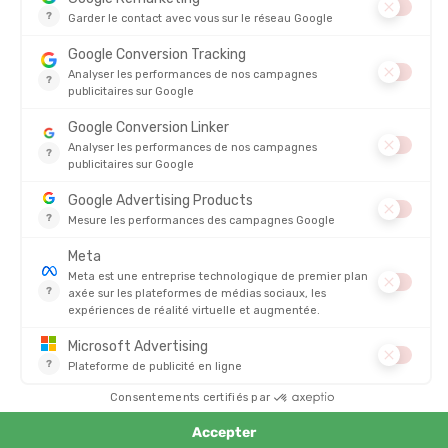
Chaussures trail New Balance : l’appel de l’aventure
Le trail running connaît un engouement croissant, et New
Balance a su s’imposer dans ce domaine avec des modèles
performants.
New Balance Hierro
: un modèle robuste, doté d’une semelle
Vibram qui assure une accroche fiable sur les terrains les plus
techniques.
New Balance Summit Unknown
: plus légère et agressive, elle
se destine aux coureurs rapides sur chemins et sentiers.
Ces
chaussures trail New Balance
offrent un équilibre parfait
entre protection, dynamisme et durabilité. Elles conviennent
aux sorties occasionnelles comme aux ultra-trails exigeants.
Comment choisir sa chaussure New Balance running ?
Pour sélectionner la bonne paire, il est important de prendre en
compte plusieurs critères :
Votre pratique
: route, trail, compétition, entraînement
quotidien.
Votre foulée
: pronatrice, universelle ou supinatrice (les
modèles New Balance sont souvent très polyvalents).