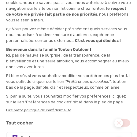
Chaussures running New Balance homme : performance et
robustesse
La collection homme de New Balance met l’accent sur la
polyvalence et la stabilité. Les
chaussures running New
Balance homme
se déclinent en plusieurs profils :
Pour la route
: modèles comme la FuelCell Rebel ou la Fresh
Foam 1080.
Pour l’endurance
: la More ou la 880, qui privilégient l’amorti.
Pour le trail
: la Hierro V7, qui combine accroche et confort.
Ces chaussures s’adressent aussi bien aux coureurs légers
qu’aux gabarits plus costauds, grâce à des structures solides et
un bon maintien latéral.