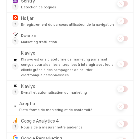
Chaussures running New Balance femme : confort et légèreté
New Balance développe des modèles spécifiquement pensés
pour les coureuses, avec une ergonomie et un chaussant
adaptés à la morphologie féminine.
Les
chaussures running New Balance femme
mettent
l’accent sur :
La légèreté, pour un confort accru lors des sorties longues.
Des coloris modernes et variés, qui plaisent aux coureuses
attentives au style.
Des modèles phares comme la Fresh Foam X 880 ou la 1080,
très appréciés pour leur amorti.
Que ce soit pour un footing occasionnel ou une préparation
marathon, les chaussures femme de la marque répondent à
toutes les attentes.