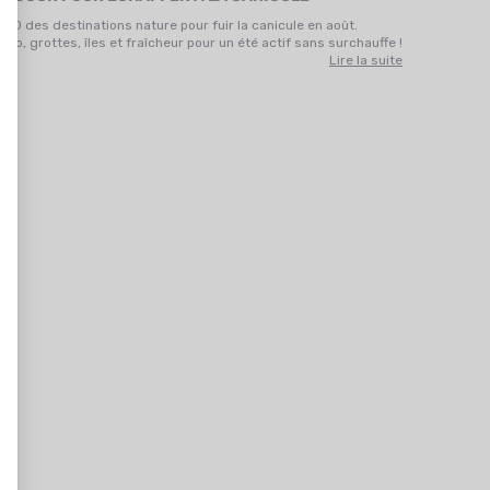
p 10 des destinations nature pour fuir la canicule en août.
ndo, grottes, îles et fraîcheur pour un été actif sans surchauffe !
Lire la suite