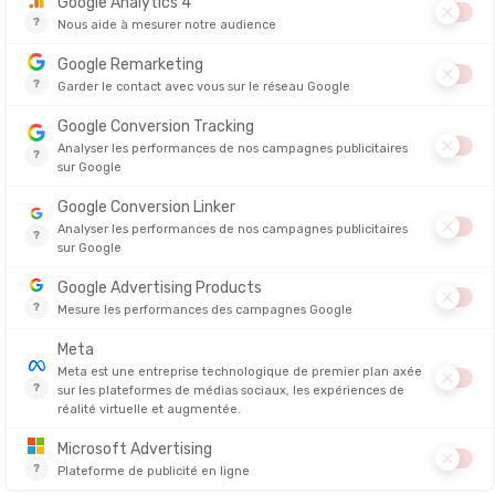
 chaussures Adizero
sera mise à l'honneur avec des modèles
min Sen 10
.
 2025 !
 Femme
NGETICH (29'27)
14'48)
RCHIR (4'23)