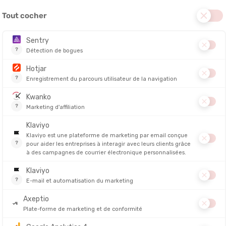
 une chance unique de marquer l’histoire du running. Pour les
marquer par les sponsors et de booster leur carrière.
me et femme) seront au programme sur
3 distances
avait été le théâtre de performances remarquables, dont un record
tionaux, contribuant à un total de 33 meilleures performances de