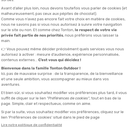
To
Ra
nde
upe les
meilleurs athlètes de la planète
et attirent de nombreux
s, retransmission en direct, ambiance électrisante avec DJs et
ourses en temps réel sur les réseaux sociaux, offrant une
ateurs d’admirer et de rencontrer des légendes vivantes de la course
ité avec les spectateurs, rend l’expérience particulièrement