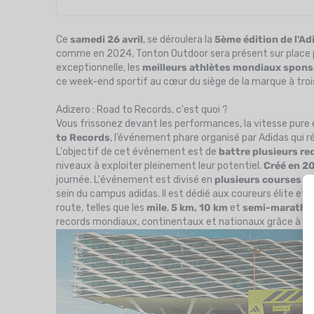
Ce
samedi 26 avril
, se déroulera la
5ème édition de l'Ad
comme en 2024, Tonton Outdoor sera présent sur place p
exceptionnelle, les
meilleurs athlètes mondiaux spons
ce week-end sportif au cœur du siège de la marque à troi
Adizero : Road to Records, c'est quoi ?
Vous frissonez devant les performances, la vitesse pure 
to Records
, l’événement phare organisé par Adidas qui réu
L'objectif de cet événement est de
battre plusieurs r
niveaux à exploiter pleinement leur potentiel.
Créé en 2
journée. L'événement est divisé en
plusieurs courses s
sein du campus adidas. Il est dédié aux coureurs élite et
route, telles que les
mile
,
5 km, 10 km
et
semi-maratho
records mondiaux, continentaux et nationaux grâce à de