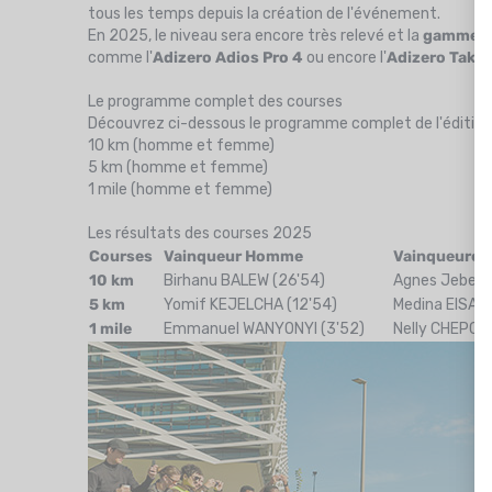
tous les temps depuis la création de l'événement.
En 2025, le niveau sera encore très relevé et la
gamme de
comme l'
Adizero Adios Pro 4
ou encore l'
Adizero Taku
Le programme complet des courses
Découvrez ci-dessous le programme complet de l'édition
10 km (homme et femme)
5 km (homme et femme)
1 mile (homme et femme)
Les résultats des courses 2025
Courses
Vainqueur Homme
Vainqueure
10 km
Birhanu BALEW (26'54)
Agnes Jebet 
5 km
Yomif KEJELCHA (12'54)
Medina EISA (
1 mile
Emmanuel WANYONYI (3'52)
Nelly CHEPCHI