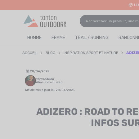
📦 L
o content
✨ R
HOMME
FEMME
TRAIL / RUNNING
RANDONNÉ
ACCUEIL
BLOG
INSPIRATION SPORT ET NATURE
ADIZE
20/04/2025
Tonton Nico
Alias Nico du web
Article mis à jour le : 28/04/2025
ADIZERO : ROAD TO R
INFOS SU