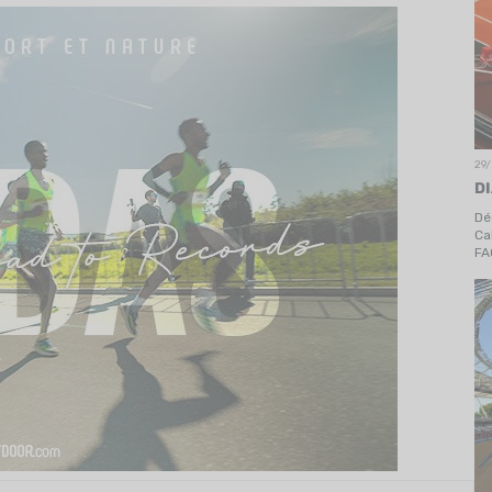
29
D
Dé
Ca
FA
mo