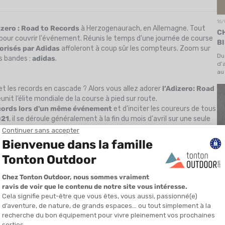
16
izero : Road to Records
à Herzogenaurach, en Allemagne. Tout
C
our couvrir l'événement. Réunis le temps d'une journée de course
B
orisés par Adidas
affoleront à coup sûr les compteurs. Zoom sur
Du
s bandes :
adidas
.
d'
au
at
et les records en cascade ? Alors vous allez adorer
l’Adizero: Road
nit l’élite mondiale de la course à pied sur route.
ecords lors d'un même événement
et d'inciter les coureurs de tous
021
, il se déroule généralement à la fin du mois d'avril sur une seule
ur route
et celles-ci se déroulent toutes sur un parcours tracé au
 est axé principalement sur les distances courtes et moyennes sur
n
. En d'autres termes, il doit permettre aux athlètes de battre des
s conditions optimisées et une concurrence relevée.
08
OÙ
O