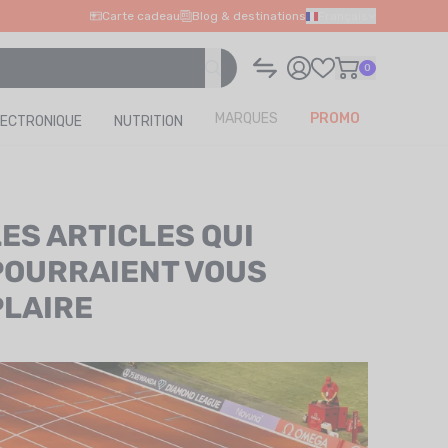
Carte cadeau
Blog & destinations
Français
0
MARQUES
PROMO
LECTRONIQUE
NUTRITION
LES ARTICLES QUI
POURRAIENT VOUS
PLAIRE